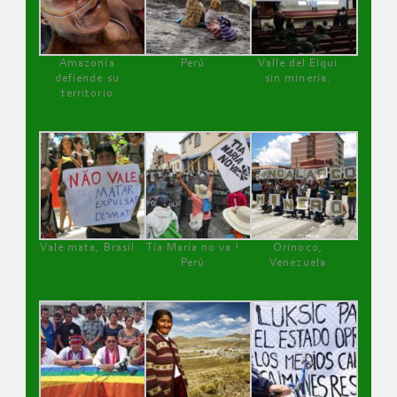
Amazonía
Perú
Valle del Elqui
defiende su
sin minería.
territorio
Vale mata, Brasil
Tía María no va !
Orinoco,
Perú
Venezuela