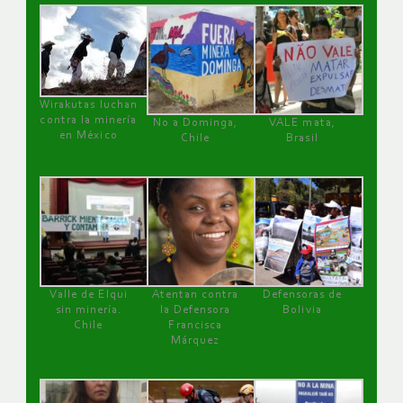
Wirakutas luchan
contra la minería
No a Dominga,
VALE mata,
en México
Chile
Brasil
Valle de Elqui
Atentan contra
Defensoras de
sin minería.
la Defensora
Bolivia
Chile
Francisca
Márquez