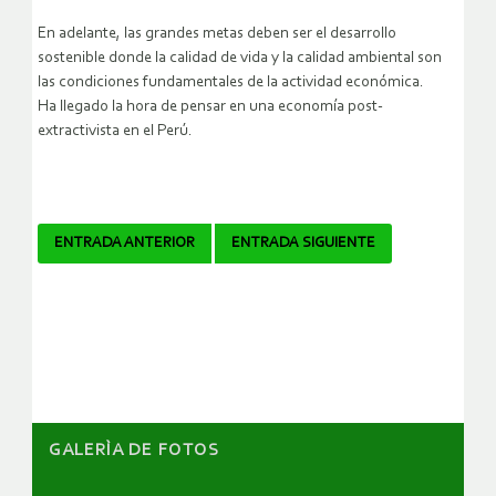
En adelante, las grandes metas deben ser el desarrollo
sostenible donde la calidad de vida y la calidad ambiental son
las condiciones fundamentales de la actividad económica.
Ha llegado la hora de pensar en una economía post-
extractivista en el Perú.
Navegador
ENTRADA ANTERIOR
ENTRADA SIGUIENTE
de
artículos
GALERÌA DE FOTOS