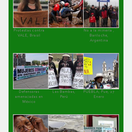
Protestas contra
No a la minería ,
VALE, Brasil
Bariloche,
Argentina
Defensoras
Las Bambas,
PUEBLA, Pue, 27
amenazadas en
Perú
Enero
México