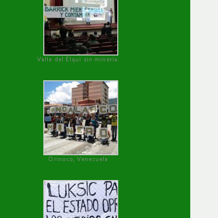
Valle del Elqui sin minería.
Orinoco, Venezuela