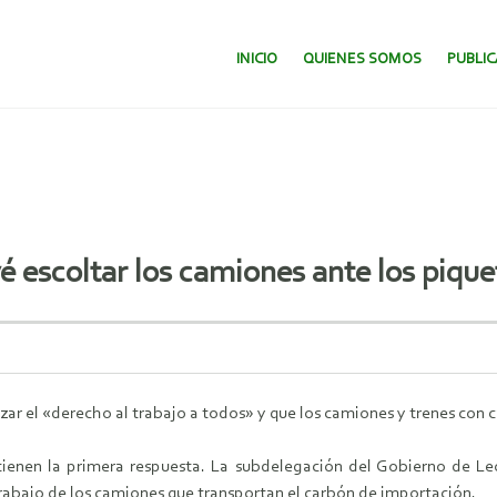
SALTAR AL CONTENIDO.
INICIO
QUIENES SOMOS
PUBLI
escoltar los camiones ante los piqu
ar el «derecho al trabajo a todos» y que los camiones y trenes con c
 tienen la primera respuesta. La subdelegación del Gobierno de 
rabajo de los camiones que transportan el carbón de importación.