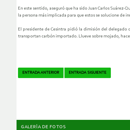
En este sentido, aseguró que ha sido Juan Carlos Suárez-Q
la persona más implicada para que estos se solucione de i
El presidente de Cesintra pidió la dimisión del delegado
transportan carbón importado. Llueve sobre mojado, hace 
Navegador
ENTRADA ANTERIOR
ENTRADA SIGUIENTE
de
artículos
GALERÌA DE FOTOS