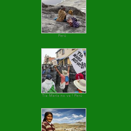
Perú
Tía María no va ! Perú