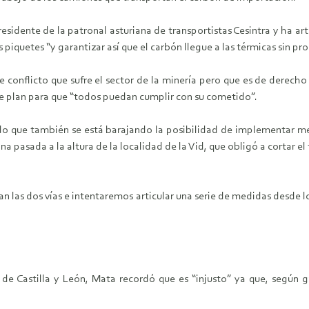
sidente de la patronal asturiana de transportistas Cesintra y ha ar
los piquetes “y garantizar así que el carbón llegue a las térmicas sin
 conflicto que sufre el sector de la minería pero que es de derecho 
te plan para que “todos puedan cumplir con su cometido”.
do que también se está barajando la posibilidad de implementar me
a pasada a la altura de la localidad de la Vid, que obligó a cortar el
an las dos vías e intentaremos articular una serie de medidas desde
de Castilla y León, Mata recordó que es “injusto” ya que, según g