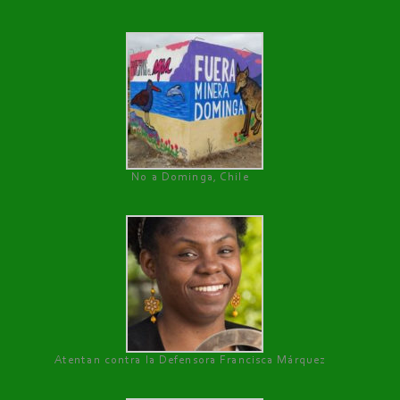
No a Dominga, Chile
Atentan contra la Defensora Francisca Márquez