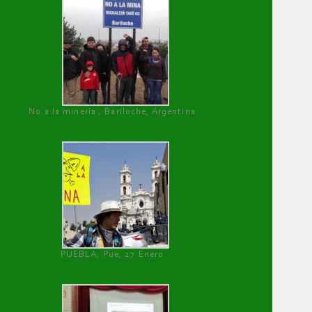
No a la minería , Bariloche, Argentina
PUEBLA, Pue, 27 Enero