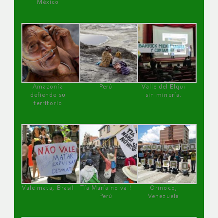
México
Amazonía
Perú
Valle del Elqui
defiende su
sin minería.
territorio
Vale mata, Brasil
Tía María no va !
Orinoco,
Perú
Venezuela