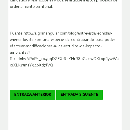
candados y restricciones y que se articule a estos procesos de
ordenamiento territorial.
Fuente:http://elgranangular.com/blog/entrevista/leonidas-
wiener-los-its-son-una-especie-de-contrabando-para-poder-
efectuar-modificaciones-a-los-estudios-de-impacto-
ambiental/?
fbclid=IwAR0Ps_ko4gqDZFXrRaYHrR8uGzeiwDKtopflywWa
xrXLk17msY94oXd7JVQ
Navegador
ENTRADA ANTERIOR
ENTRADA SIGUIENTE
de
artículos