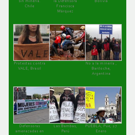
sin minería.
la Defensora
Bolivia
Chile
Francisca
Márquez
Protestas contra
No a la minería ,
VALE, Brasil
Bariloche,
Argentina
Defensoras
Las Bambas,
PUEBLA, Pue, 27
amenazadas en
Perú
Enero