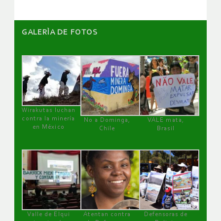
GALERÌA DE FOTOS
Wirakutas luchan
contra la minería
No a Dominga,
VALE mata,
en México
Chile
Brasil
Valle de Elqui
Atentan contra
Defensoras de