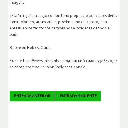
indígena.
Esta ‘minga’ o trabajo comunitario propuesto por el presidente
Lenín Moreno, arrancaría el próximo uno de agosto, con
énfasis en los territorios campesinos e indígenas de todo el
país.
Robinson Robles, Quito.
Fuente:http://www.hispantv.com/noticias/ecuador/346520/pr
esidente-moreno-reunion-indigenas-conaie
Navegador
ENTRADA ANTERIOR
ENTRADA SIGUIENTE
de
artículos