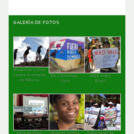
GALERÌA DE FOTOS
Wirakutas luchan
contra la minería
No a Dominga,
VALE mata,
en México
Chile
Brasil
Valle de Elqui
Atentan contra
Defensoras de