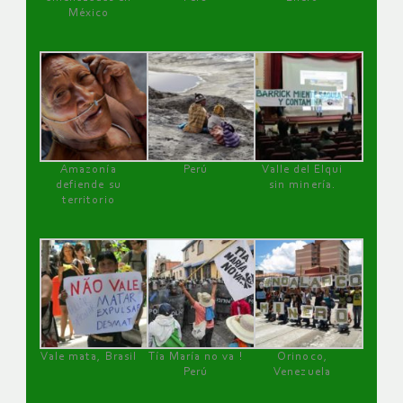
México
Amazonía
Perú
Valle del Elqui
defiende su
sin minería.
territorio
Vale mata, Brasil
Tía María no va !
Orinoco,
Perú
Venezuela