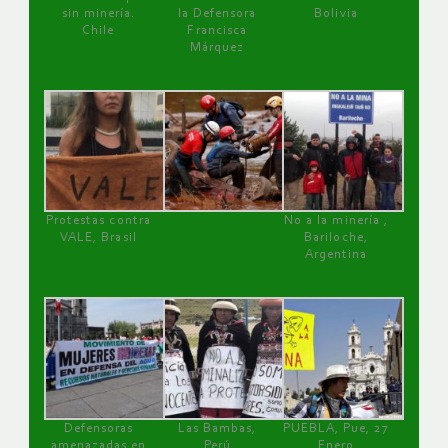
sin minería.
la Defensora
Bolivia
Chile
Francisca
Márquez
Protestas contra
No a la minería ,
VALE, Brasil
Bariloche,
Argentina
Defensoras
Las Bambas,
PUEBLA, Pue, 27
amenazadas en
Perú
Enero