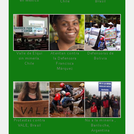
en México
Chile
Brasil
Valle de Elqui
Atentan contra
Defensoras de
sin minería.
la Defensora
Bolivia
Chile
Francisca
Márquez
Protestas contra
No a la minería ,
VALE, Brasil
Bariloche,
Argentina