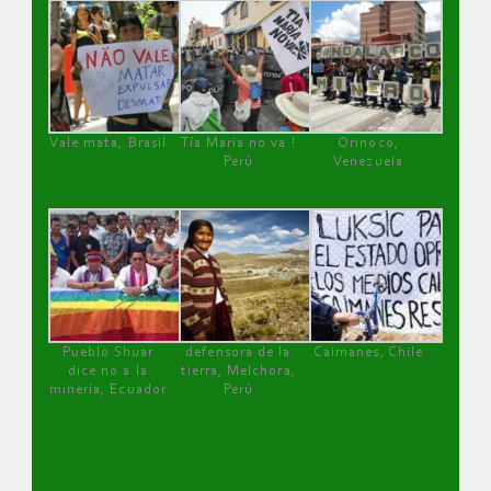
Vale mata, Brasil
Tía María no va !
Orinoco,
Perú
Venezuela
Pueblo Shuar
defensora de la
Caimanes, Chile
dice no a la
tierra, Melchora,
minería, Ecuador
Perú