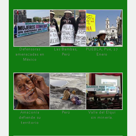
Defensoras
Las Bambas,
PUEBLA, Pue, 27
amenazadas en
Perú
Enero
México
Amazonía
Perú
Valle del Elqui
defiende su
sin minería.
territorio