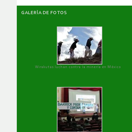
GALERÌA DE FOTOS
Wirakutas luchan contra la minería en México