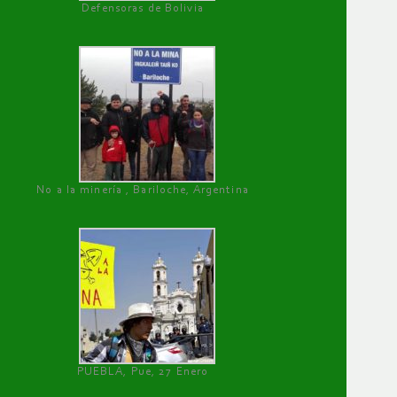
Defensoras de Bolivia
No a la minería , Bariloche, Argentina
PUEBLA, Pue, 27 Enero