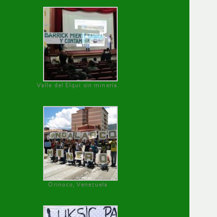
Valle del Elqui sin minería.
Orinoco, Venezuela