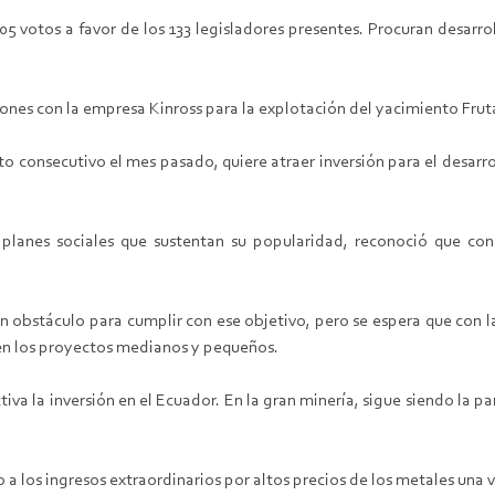
 votos a favor de los 133 legisladores presentes. Procuran desarrol
nes con la empresa Kinross para la explotación del yacimiento Fruta
o consecutivo el mes pasado, quiere atraer inversión para el desarrol
s planes sociales que sustentan su popularidad, reconoció que co
n obstáculo para cumplir con ese objetivo, pero se espera que con l
 en los proyectos medianos y pequeños.
va la inversión en el Ecuador. En la gran minería, sigue siendo la p
 los ingresos extraordinarios por altos precios de los metales una v