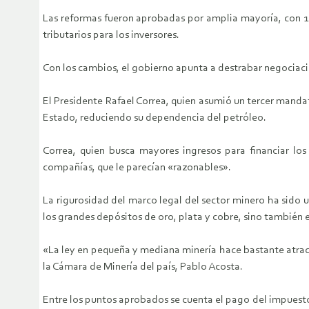
Las reformas fueron aprobadas por amplia mayoría, con 105
tributarios para los inversores.
Con los cambios, el gobierno apunta a destrabar negociacio
El Presidente Rafael Correa, quien asumió un tercer mandat
Estado, reduciendo su dependencia del petróleo.
Correa, quien busca mayores ingresos para financiar lo
compañías, que le parecían «razonables».
La rigurosidad del marco legal del sector minero ha sido u
los grandes depósitos de oro, plata y cobre, sino también
«La ley en pequeña y mediana minería hace bastante atracti
la Cámara de Minería del país, Pablo Acosta.
Entre los puntos aprobados se cuenta el pago del impuesto a