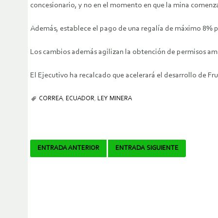
concesionario, y no en el momento en que la mina comenz
Además, establece el pago de una regalía de máximo 8% pa
Los cambios además agilizan la obtención de permisos ambi
El Ejecutivo ha recalcado que acelerará el desarrollo de Fr
CORREA
,
ECUADOR
,
LEY MINERA
Navegador
ENTRADA ANTERIOR
ENTRADA SIGUIENTE
de
artículos