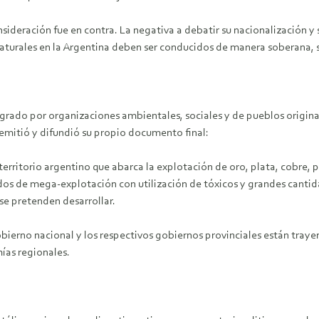
sideración fue en contra. La negativa a debatir su nacionalización y s
naturales en la Argentina deben ser conducidos de manera soberana, s
grado por organizaciones ambientales, sociales y de pueblos origin
 emitió y difundió su propio documento final:
ritorio argentino que abarca la explotación de oro, plata, cobre, pota
s de mega-explotación con utilización de tóxicos y grandes cantida
se pretenden desarrollar.
obierno nacional y los respectivos gobiernos provinciales están tray
ías regionales.