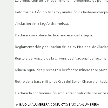
La prohibición de la mega-minería hidroquímica de polimetál
Reforma del Código Minero y anulación de las leyes comple
Anulación de la Ley Antiterrorista.
Declarar como derecho humano esencial el agua.
Reglamentación y aplicación de las ley Nacional de Glaciar
Ruptura del vínculo de la Universidad Nacional de Tucum
Minera Agua Rica y rechazo a los fondos mineros por parte 
Retiro de la base militar de Cruz del Sur en Chaco y en tod
Declarar la contaminación ambiental producida por estos
BAJO LA ALUMBRERA
,
CONFLICTO: BAJO LA ALUMBRERA