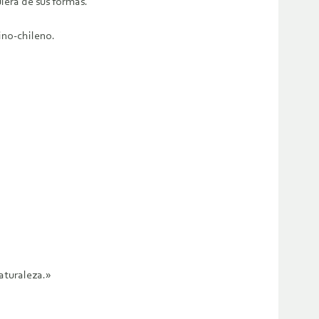
uiera de sus formas.
ino-chileno.
aturaleza.»