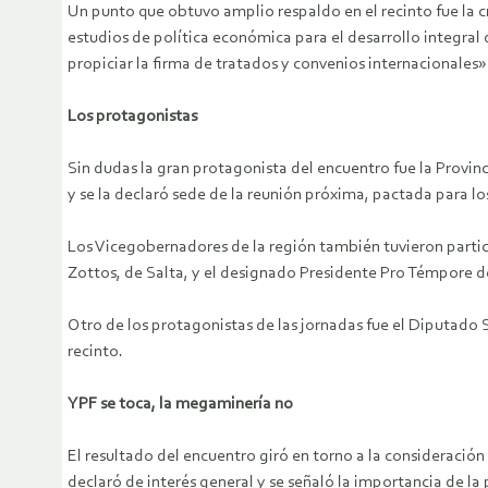
Un punto que obtuvo amplio respaldo en el recinto fue la c
estudios de política económica para el desarrollo integra
propiciar la firma de tratados y convenios internacionales
Los protagonistas
Sin dudas la gran protagonista del encuentro fue la Provin
y se la declaró sede de la reunión próxima, pactada para los
Los Vicegobernadores de la región también tuvieron parti
Zottos, de Salta, y el designado Presidente Pro Témpore d
Otro de los protagonistas de las jornadas fue el Diputado 
recinto.
YPF se toca, la megaminería no
El resultado del encuentro giró en torno a la consideració
declaró de interés general y se señaló la importancia de la