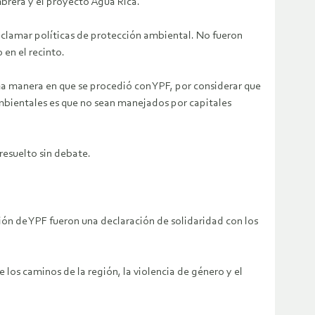
brera y el proyecto Agua Rica.
eclamar políticas de protección ambiental. No fueron
 en el recinto.
sma manera en que se procedió con YPF, por considerar que
ambientales es que no sean manejados por capitales
resuelto sin debate.
ón de YPF fueron una declaración de solidaridad con los
los caminos de la región, la violencia de género y el