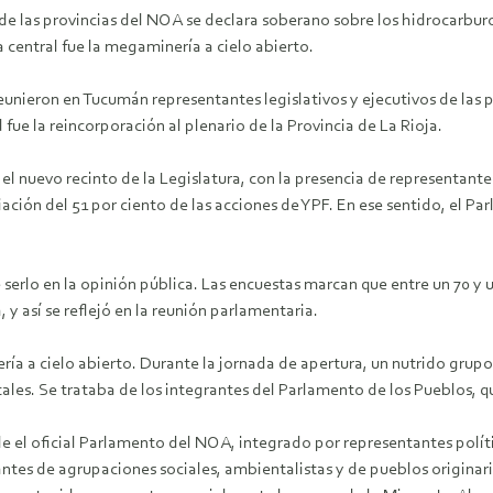
 las provincias del NOA se declara soberano sobre los hidrocarburos,
central fue la megaminería a cielo abierto.
 reunieron en Tucumán representantes legislativos y ejecutivos de las 
fue la reincorporación al plenario de la Provincia de La Rioja.
 nuevo recinto de la Legislatura, con la presencia de representantes 
ción del 51 por ciento de las acciones de YPF. En ese sentido, el Pa
serlo en la opinión pública. Las encuestas marcan que entre un 70 y u
y así se reflejó en la reunión parlamentaria.
 a cielo abierto. Durante la jornada de apertura, un nutrido grupo 
ales. Se trataba de los integrantes del Parlamento de los Pueblos, qu
e el oficial Parlamento del NOA, integrado por representantes políti
tes de agrupaciones sociales, ambientalistas y de pueblos originarios