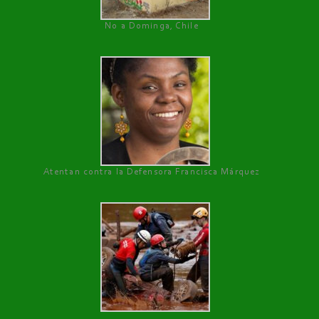
No a Dominga, Chile
Atentan contra la Defensora Francisca Márquez