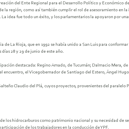
reación del Ente Regional para el Desarrollo Político y Económico d
l de la región, como así también cumplir el rol de asesoramiento en
». La idea fue todo un éxito, y los parlamentarios la apoyaron por un
cia de La Rioja, que en 1992 se había unido a San Luis para conform
 días 28 y 29 de junio de este año.
cipación destacada: Regino Amado, de Tucumán; Dalmacio Mera, de C
el encuentro, el Vicegobernador de Santiago del Estero, Ángel Hugo
Salteño Claudio del Plá, cuyos proyectos, provenientes del paralelo 
n de los hidrocarburos como patrimonio nacional y su necesidad de se
 participación de los trabajadores en la conducción de YPF.