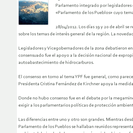
Parlamento integrado por legisladores de
«Parlamento de los Pueblos» cuyo tema 
28/04/2012. Los días 19 y 20 de abril se
sobre los temas de interés general de la región. La novedad 
Legisladores y Vicegobernadores de la zona debatieron en el
consensuado fue el apoyo a la decisión nacional de expropia
autoabastecimiento de hidrocarburos.
El consenso en torno al tema YPF fue general, como parece 
Presidenta Cristina Fernández de Kirchner apoya la medida, 
Donde no hubo consenso fue en el debate por la megaminería
exigir a los parlamentarios políticas de protección ambient
Las diferencias entre uno y otro son grandes. Mientras desd
Parlamento de los Pueblos se hallaban reunidos representan