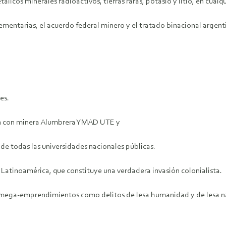
icos minerales radioactivos, tierras raras, potasio y litio, en cualq
mentarias, el acuerdo federal minero y el tratado binacional argent
es.
án con minera Alumbrera YMAD UTE y
de todas las universidades nacionales públicas.
a Latinoamérica, que constituye una verdadera invasión colonialista.
 mega-emprendimientos como delitos de lesa humanidad y de lesa n