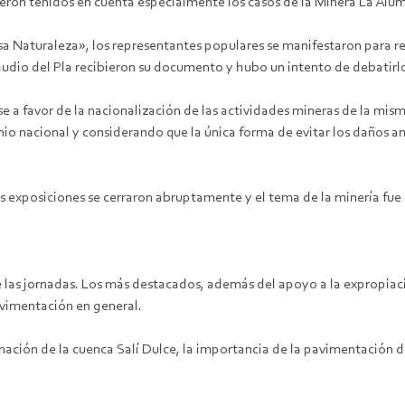
ueron tenidos en cuenta especialmente los casos de la Minera La Alum
sa Naturaleza», los representantes populares se manifestaron para r
audio del Pla recibieron su documento y hubo un intento de debatirlo
e a favor de la nacionalización de las actividades mineras de la mi
nio nacional y considerando que la única forma de evitar los daños 
as exposiciones se cerraron abruptamente y el tema de la minería fue 
 las jornadas. Los más destacados, además del apoyo a la expropiaci
avimentación en general.
ación de la cuenca Salí Dulce, la importancia de la pavimentación de 