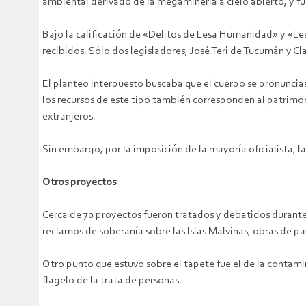
ambiental derivado de la megaminería a cielo abierto, y f
Bajo la calificación de «Delitos de Lesa Humanidad» y «Le
recibidos. Sólo dos legisladores, José Teri de Tucumán y Cl
El planteo interpuesto buscaba que el cuerpo se pronuncias
los recursos de este tipo también corresponden al patrimo
extranjeros.
Sin embargo, por la imposición de la mayoría oficialista, l
Otros proyectos
Cerca de 70 proyectos fueron tratados y debatidos durante
reclamos de soberanía sobre las Islas Malvinas, obras de p
Otro punto que estuvo sobre el tapete fue el de la contamin
flagelo de la trata de personas.