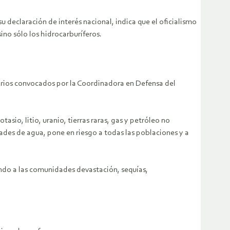
u declaración de interés nacional, indica que el oficialismo
ino sólo los hidrocarburíferos.
arios convocados por la Coordinadora en Defensa del
sio, litio, uranio, tierras raras, gas y petróleo no
des de agua, pone en riesgo a todas las poblaciones y a
endo a las comunidades devastación, sequías,