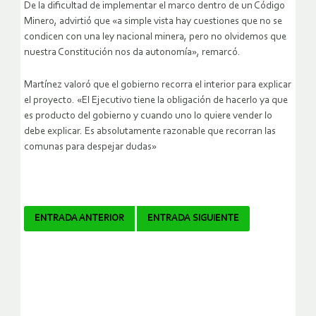
De la dificultad de implementar el marco dentro de un Código
Minero, advirtió que «a simple vista hay cuestiones que no se
condicen con una ley nacional minera, pero no olvidemos que
nuestra Constitución nos da autonomía», remarcó.
Martínez valoró que el gobierno recorra el interior para explicar
el proyecto. «El Ejecutivo tiene la obligación de hacerlo ya que
es producto del gobierno y cuando uno lo quiere vender lo
debe explicar. Es absolutamente razonable que recorran las
comunas para despejar dudas»
Navegador
ENTRADA ANTERIOR
ENTRADA SIGUIENTE
de
artículos