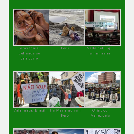
Amazonía
Perú
Valle del Elqui
defiende su
sin minería.
territorio
Vale mata, Brasil
Tía María no va !
Orinoco,
Perú
Venezuela