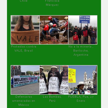
Chile
Francisca
Márquez
Protestas contra
No a la minería ,
VALE, Brasil
Bariloche,
Argentina
Defensoras
Las Bambas,
PUEBLA, Pue, 27
amenazadas en
Perú
Enero
México