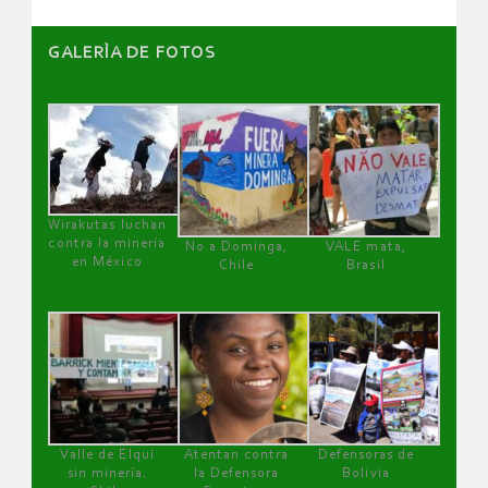
GALERÌA DE FOTOS
Wirakutas luchan
contra la minería
No a Dominga,
VALE mata,
en México
Chile
Brasil
Valle de Elqui
Atentan contra
Defensoras de
sin minería.
la Defensora
Bolivia