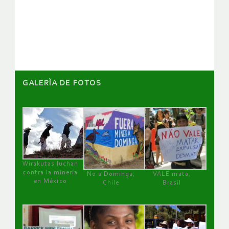
de
artículos
GALERÌA DE FOTOS
Wirakutas luchan
contra la minería
No a Dominga,
VALE mata,
en México
Chile
Brasil