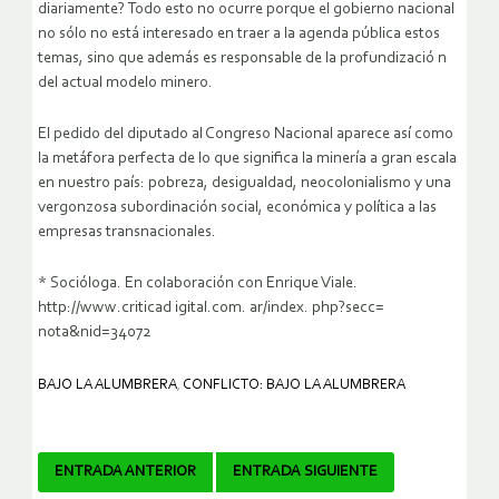
diariamente? Todo esto no ocurre porque el gobierno nacional
no sólo no está interesado en traer a la agenda pública estos
temas, sino que además es responsable de la profundizació n
del actual modelo minero.
El pedido del diputado al Congreso Nacional aparece así como
la metáfora perfecta de lo que significa la minería a gran escala
en nuestro país: pobreza, desigualdad, neocolonialismo y una
vergonzosa subordinación social, económica y política a las
empresas transnacionales.
* Socióloga. En colaboración con Enrique Viale.
http://www.criticad igital.com. ar/index. php?secc=
nota&nid=34072
BAJO LA ALUMBRERA
,
CONFLICTO: BAJO LA ALUMBRERA
Navegador
ENTRADA ANTERIOR
ENTRADA SIGUIENTE