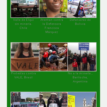
Valle de Elqui
Atentan contra
Defensoras de
sin minería.
la Defensora
Bolivia
Chile
Francisca
Márquez
Protestas contra
No a la minería ,
VALE, Brasil
Bariloche,
Argentina