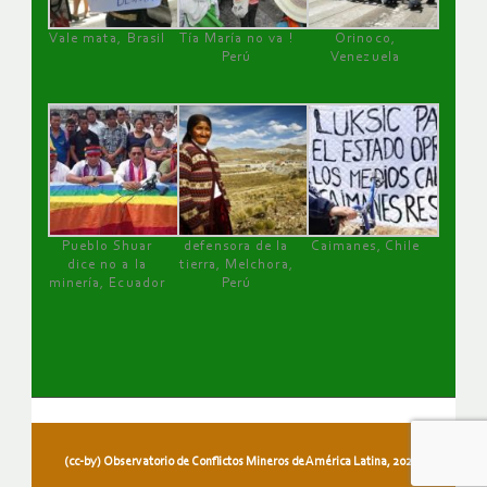
Vale mata, Brasil
Tía María no va !
Orinoco,
Perú
Venezuela
Pueblo Shuar
defensora de la
Caimanes, Chile
dice no a la
tierra, Melchora,
minería, Ecuador
Perú
(cc-by) Observatorio de Conflictos Mineros de América Latina, 2026