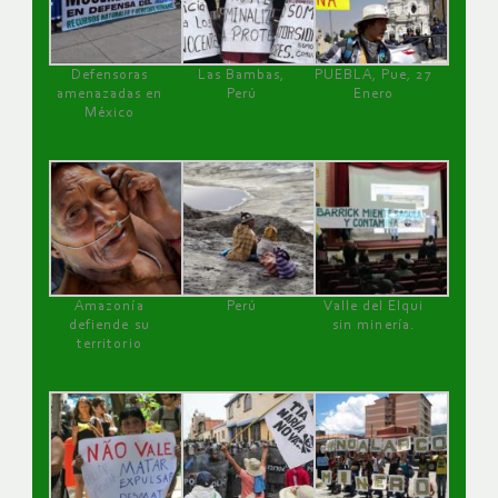
Defensoras
Las Bambas,
PUEBLA, Pue, 27
amenazadas en
Perú
Enero
México
Amazonía
Perú
Valle del Elqui
defiende su
sin minería.
territorio