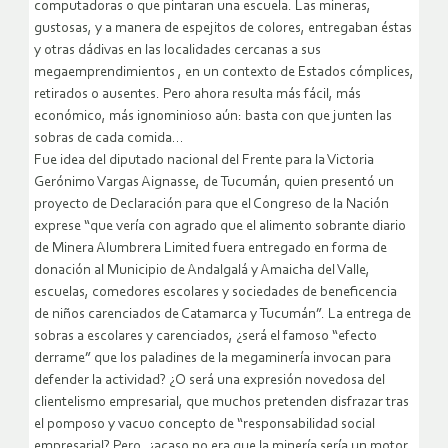
computadoras o que pintaran una escuela. Las mineras,
gustosas, y a manera de espejitos de colores, entregaban éstas
y otras dádivas en las localidades cercanas a sus
megaemprendimientos , en un contexto de Estados cómplices,
retirados o ausentes. Pero ahora resulta más fácil, más
económico, más ignominioso aún: basta con que junten las
sobras de cada comida…
Fue idea del diputado nacional del Frente para la Victoria
Gerónimo Vargas Aignasse, de Tucumán, quien presentó un
proyecto de Declaración para que el Congreso de la Nación
exprese “que vería con agrado que el alimento sobrante diario
de Minera Alumbrera Limited fuera entregado en forma de
donación al Municipio de Andalgalá y Amaicha del Valle,
escuelas, comedores escolares y sociedades de beneficencia
de niños carenciados de Catamarca y Tucumán”. La entrega de
sobras a escolares y carenciados, ¿será el famoso “efecto
derrame” que los paladines de la megaminería invocan para
defender la actividad? ¿O será una expresión novedosa del
clientelismo empresarial, que muchos pretenden disfrazar tras
el pomposo y vacuo concepto de “responsabilidad social
empresarial? Pero, ¿acaso no era que la minería sería un motor