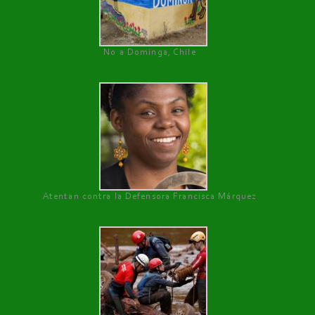
No a Dominga, Chile
Atentan contra la Defensora Francisca Márquez