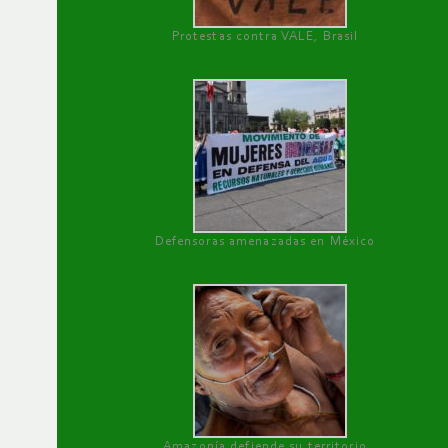
Protestas contra VALE, Brasil
Defensoras amenazadas en México
Amazonía defiende su territorio