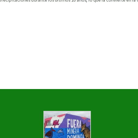
precipitaciones durante los últimos 10 años, lo que la convierte en l