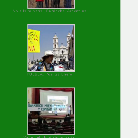
No a la minería , Bariloche, Argentina
PUEBLA, Pue, 27 Enero
Valle del Elqui sin minería.