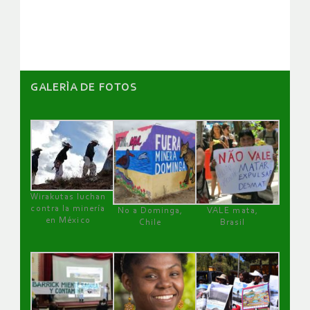
artículos
GALERÌA DE FOTOS
Wirakutas luchan
contra la minería
No a Dominga,
VALE mata,
en México
Chile
Brasil