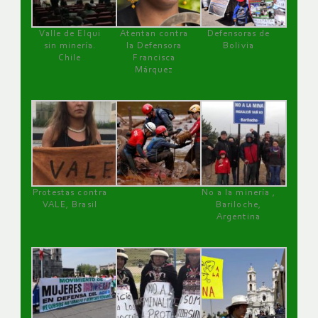
Valle de Elqui
Atentan contra
Defensoras de
sin minería.
la Defensora
Bolivia
Chile
Francisca
Márquez
Protestas contra
No a la minería ,
VALE, Brasil
Bariloche,
Argentina