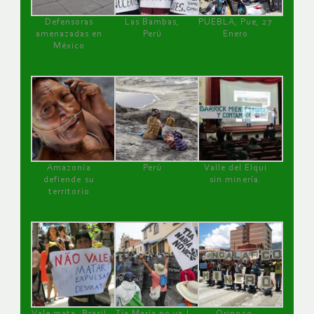
Defensoras
Las Bambas,
PUEBLA, Pue, 27
amenazadas en
Perú
Enero
México
Amazonía
Perú
Valle del Elqui
defiende su
sin minería.
territorio
Vale mata, Brasil
Tía María no va !
Orinoco,