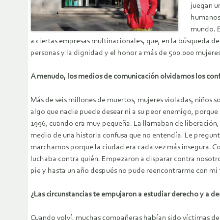
juegan u
humanos,
mundo. E
a ciertas empresas multinacionales, que, en la búsqueda de 
personas y la dignidad y el honor a más de 500.000 mujeres
A menudo, los medios de comunicación olvidamos los confli
Más de seis millones de muertos, mujeres violadas, niños s
algo que nadie puede desear ni a su peor enemigo, porque 
1996, cuando era muy pequeña. La llamaban de liberación, pa
medio de una historia confusa que no entendía. Le pregunt
marcharnos porque la ciudad era cada vez más insegura. C
luchaba contra quién. Empezaron a disparar contra nosotro
pie y hasta un año después no pude reencontrarme con mi 
¿Las circunstancias te empujaron a estudiar derecho y a de
Cuando volví, muchas compañeras habían sido víctimas de la