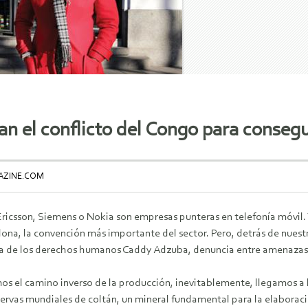
an el conflicto del Congo para consegu
AZINE.COM
 Ericsson, Siemens o Nokia son empresas punteras en telefonía móvil
ona, la convención más importante del sector. Pero, detrás de nuest
a de los derechos humanos Caddy Adzuba, denuncia entre amenazas la
mos el camino inverso de la producción, inevitablemente, llegamos a
servas mundiales de coltán, un mineral fundamental para la elaborac