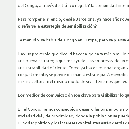
del Congo, a través del tráfico ilegal. Y la comunidad inter
Para romper el silencio, desde Barcelona, ya hace años qu
diseñarse la estrategia de sensibilización?
“A menudo, se habla del Congo en Europa, pero se piensa e
Hay un proverbio que dice: si haces algo para mí sin mí, lo 
una buena estrategia que me ayude. Las empresas, de un mo
una trazabilidad eficiente. Como ya hacen muchas organizac
conjuntamente, se puede diseñar la estrategia. A menudo, 
misma cultura ni el mismo modo de vivir. Tenemos que reun
Los medios de comunicación son clave para visibilizar lo 
En el Congo, hemos conseguido desarrollar un periodismo 
sociedad civil, de proximidad, donde la población se pued
El poder político y los intereses capitalistas están detrás