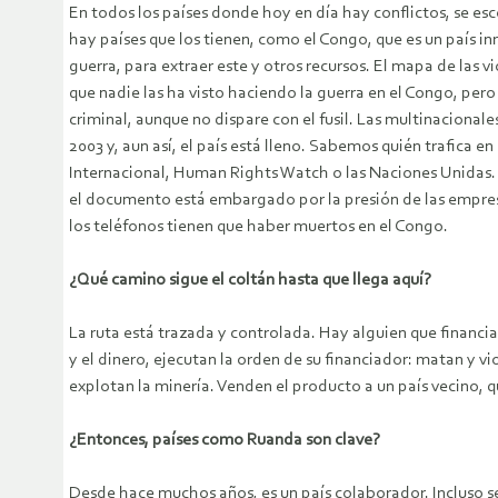
En todos los países donde hoy en día hay conflictos, se es
hay países que los tienen, como el Congo, que es un país i
guerra, para extraer este y otros recursos. El mapa de las
que nadie las ha visto haciendo la guerra en el Congo, pero 
criminal, aunque no dispare con el fusil. Las multinacional
2003 y, aun así, el país está lleno. Sabemos quién trafica 
Internacional, Human Rights Watch o las Naciones Unidas. 
el documento está embargado por la presión de las empresa
los teléfonos tienen que haber muertos en el Congo.
¿Qué camino sigue el coltán hasta que llega aquí?
La ruta está trazada y controlada. Hay alguien que financia
y el dinero, ejecutan la orden de su financiador: matan y v
explotan la minería. Venden el producto a un país vecino, 
¿Entonces, países como Ruanda son clave?
Desde hace muchos años, es un país colaborador. Incluso s