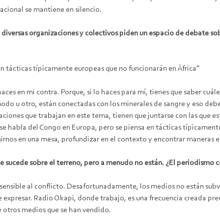
nacional se mantiene en silencio.
e diversas organizaciones y colectivos piden un espacio de debate so
n tácticas típicamente europeas que no funcionarán en África”
haces en mi contra. Porque, si lo haces para mí, tienes que saber cuá
do u otro, están conectadas con los minerales de sangre y eso debe 
iones que trabajan en este tema, tienen que juntarse con las que está
se habla del Congo en Europa, pero se piensa en tácticas típicament
irnos en una mesa, profundizar en el contexto y encontrar maneras e
que sucede sobre el terreno, pero a menudo no están. ¿El periodismo
sensible al conflicto. Desafortunadamente, los medios no están sub
e expresar. Radio Okapi, donde trabajo, es una frecuencia creada pr
 de otros medios que se han vendido.