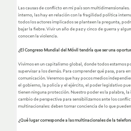
Las causas de conflicto en mi país son multidimensionales. 
interno, las hay en relación con la fragilidad política inte
todos los actores implicados se planteen la pregunta, po
bajar la fiebre. Vivir un año de paz y cinco de guerra y a
conocen la violencia.
¿El Congreso Mundial del Móvil tendría que ser una oportun
Vivimos en un capitalismo global, donde todos estamos po
supervisar a los demás. Para comprender qué pasa, para ent
comunicación. Veremos que hay pocos medios independientes
el gobierno, la policía y el ejército, el poder legislativo 
tienen ninguna protección. Nuestro poder es la palabra, la 
cambio de perspectiva para sensibilizarnos ante los conflic
multinacionales: deben tomar conciencia de lo que pueden 
¿Qué lugar corresponde a las multinacionales de la telefon