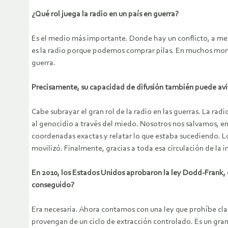
¿Qué rol juega la radio en un país en guerra?
Es el medio más importante. Donde hay un conflicto, a menud
es la radio porque podemos comprar pilas. En muchos momen
guerra.
Precisamente, su capacidad de difusión también puede aviva
Cabe subrayar el gran rol de la radio en las guerras. La ra
al genocidio a través del miedo. Nosotros nos salvamos, en
coordenadas exactas y relatar lo que estaba sucediendo. Lo
movilizó. Finalmente, gracias a toda esa circulación de la
En 2010, los Estados Unidos aprobaron la ley Dodd-Frank,
conseguido?
Era necesaria. Ahora contamos con una ley que prohíbe cl
provengan de un ciclo de extracción controlado. Es un gran