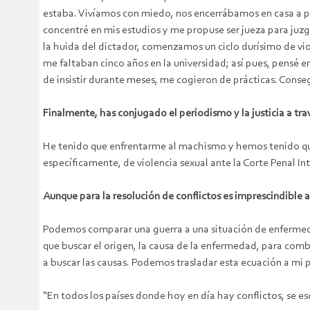
estaba. Vivíamos con miedo, nos encerrábamos en casa a part
concentré en mis estudios y me propuse ser jueza para juzg
la huida del dictador, comenzamos un ciclo durísimo de vio
me faltaban cinco años en la universidad; así pues, pensé 
de insistir durante meses, me cogieron de prácticas. Consegu
Finalmente, has conjugado el periodismo y la justicia a tr
He tenido que enfrentarme al machismo y hemos tenido que
específicamente, de violencia sexual ante la Corte Penal I
Aunque para la resolución de conflictos es imprescindible
Podemos comparar una guerra a una situación de enfermeda
que buscar el origen, la causa de la enfermedad, para com
a buscar las causas. Podemos trasladar esta ecuación a mi 
“En todos los países donde hoy en día hay conflictos, se e