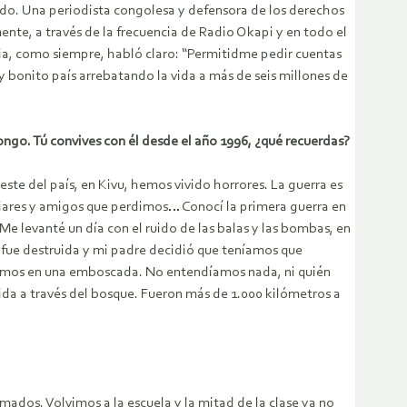
ndo. Una periodista congolesa y defensora de los derechos
e, a través de la frecuencia de Radio Okapi y en todo el
ia, como siempre, habló claro: “Permitidme pedir cuentas
y bonito país arrebatando la vida a más de seis millones de
ngo. Tú convives con él desde el año 1996, ¿qué recuerdas?
te del país, en Kivu, hemos vivido horrores. La guerra es
iliares y amigos que perdimos… Conocí la primera guerra en
Me levanté un día con el ruido de las balas y las bombas, en
 fue destruida y mi padre decidió que teníamos que
aímos en una emboscada. No entendíamos nada, ni quién
da a través del bosque. Fueron más de 1.000 kilómetros a
ados. Volvimos a la escuela y la mitad de la clase ya no