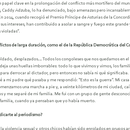
n papel clave en la prolongación del conflicto más mortífero del mu
 Caddy Adzuba, lo ha denunciado, bajo amenazas pero incansablement
n 2014, cuando recogió el Premio Príncipe de Asturias de la Concord
sus intereses, han contribuido a asolar a sangre y fuego este grande 
 violadas”.
ctos de larga duración, como el de la República Democrática del Co
oldado, desplazados… Todos los congoleses que nos quedamos en el es
deja unas huellas imborrables: todo lo que vivimos y vimos, los fam
ra derrocar al dictador, pero entonces no sabía ni qué significaba. 
é a mi padre qué pasaba y me respondió: “Esto es la guerra”. Mi casa
omenzamos una marcha a pie y, a veinte kilómetros de mi ciudad, c
s y me separé de mi familia. Me fui con un grupo de gente desconoci
familia, cuando ya pensaban que yo había muerto.
dicarte al periodismo?
 violencia sexual y otros chicos habían sido enrolados en grupos arm