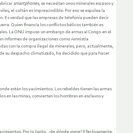
abricar
smartphones,
se necesitan unos minerales escasos y
es, el coltán es imprescindible. Por eso se espolea la
án. Es verdad que las empresas de telefonía pueden decir
uerra. Quien financia los conflictos bélicos también es
inerales. La ONU impuso un embargo de armas al Congo en el
ncian informes de organizaciones como Amnistía
das con la compra ilegal de minerales, pero, actualmente,
sde su despacho climatizado, ha decidido que para hacer
donde están los yacimientos. Los rebeldes tienen las armas
iños en las minas, convierten los hombres en esclavos y
acimientos. Por lo tanto, ¿de dónde viene? Efectivamente,