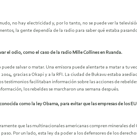
o, no hay electricidad y, por lo tanto, no se puede ver la televisión
tos, la gente dependía de la radio para saber qué estaba pasando. Y
r el odio, como el caso de la radio Mille Collines en Ruanda.
dio puede salvar o matar. Una emisora puede alentarte a matar a tu ve
 2004, gracias a Okapi y a la RFI. La ciudad de Bukavu estaba asedia
s testimonios facilitaban información sobre las acciones de rebeldes
 información, los rebeldes se marcharon una semana después.
 conocida como la ley Obama, para evitar que las empresas de los 
aramente que las multinacionales americanas compren minerales del C
 paso. Por un lado, esta ley da poder a los defensores de los derecho