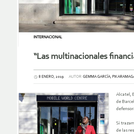
INTERNACIONAL
“Las multinacionales financi
8 ENERO, 2019
AUTOR:
GEMMA GARCÍA, PIKARAMAG
Alcatel,
de Barcel
defensor
Si traza
de las re