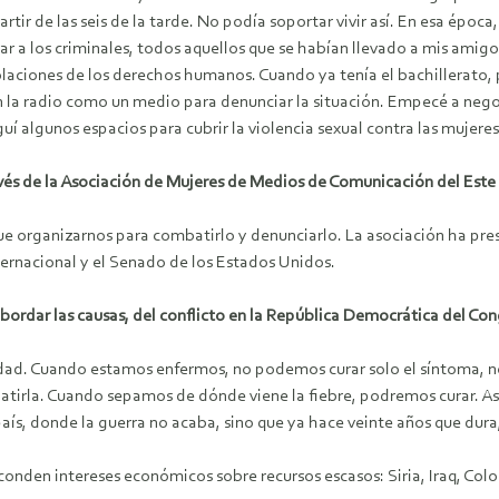
ir de las seis de la tarde. No podía soportar vivir así. En esa época
ar a los criminales, todos aquellos que se habían llevado a mis ami
laciones de los derechos humanos. Cuando ya tenía el bachillerato, 
en la radio como un medio para denunciar la situación. Empecé a negoc
í algunos espacios para cubrir la violencia sexual contra las mujeres 
avés de la Asociación de Mujeres de Medios de Comunicación del Este
 organizarnos para combatirlo y denunciarlo. La asociación ha pre
nternacional y el Senado de los Estados Unidos.
 abordar las causas, del conflicto en la República Democrática del 
d. Cuando estamos enfermos, no podemos curar solo el síntoma, no 
batirla. Cuando sepamos de dónde viene la fiebre, podremos curar. A
país, donde la guerra no acaba, sino que ya hace veinte años que dur
sconden intereses económicos sobre recursos escasos: Siria, Iraq, Co