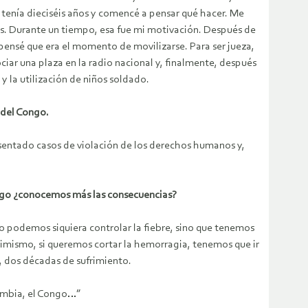
, tenía dieciséis años y comencé a pensar qué hacer. Me
gos. Durante un tiempo, esa fue mi motivación. Después de
pensé que era el momento de movilizarse. Para ser jueza,
iar una plaza en la radio nacional y, finalmente, después
y la utilización de niños soldado.
 del Congo.
sentado casos de violación de los derechos humanos y,
Congo ¿conocemos más las consecuencias?
podemos siquiera controlar la fiebre, sino que tenemos
simismo, si queremos cortar la hemorragia, tenemos que ir
a, dos décadas de sufrimiento.
lombia, el Congo…”