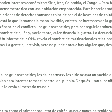
conden intereses económicos: Siria, Iraq, Colombia, el Congo… Para f
nmensamente rico con una población empobrecida. Para hacer los móvil
 violaciones de derechos humanos coincide con el de las minas de colt
está lo que llamamos la mano invisible, existen los inversores de la g
es financian el conflicto, los grupos rebeldes, para conseguir los m
en nombre de quién y, por lo tanto, quien financia la guerra. Lo denu
Un informe de la ONU revela el nombre de multinacionales relaciona
s. La gente quiere vivir, pero no puede porque hay alguien que, de
 a los grupos rebeldes, les da las armas y les pide ocupar un pueblo 
iolan para intentar tomar el control del pueblo. Después, usan a los n
que lo envía al mercado mundial.
e cita como el primer productor de coltán, aunque nunca ha tenido y