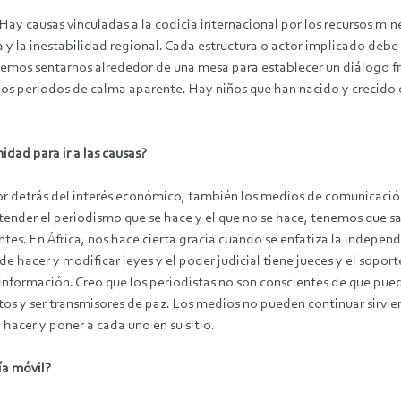
Hay causas vinculadas a la codicia internacional por los recursos min
rna y la inestabilidad regional. Cada estructura o actor implicado deb
dremos sentarnos alrededor de una mesa para establecer un diálogo f
lgunos periodos de calma aparente. Hay niños que han nacido y crecido
idad para ir a las causas?
r detrás del interés económico, también los medios de comunicación
ender el periodismo que se hace y el que no se hace, tenemos que sa
. En África, nos hace cierta gracia cuando se enfatiza la independe
puede hacer y modificar leyes y el poder judicial tiene jueces y el so
información. Creo que los periodistas no son conscientes de que puede
tos y ser transmisores de paz. Los medios no pueden continuar sirvie
hacer y poner a cada uno en su sitio.
ía móvil?