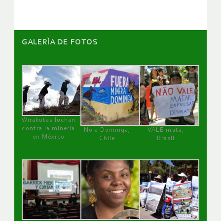
GALERÌA DE FOTOS
Wirakutas luchan
contra la minería
No a Dominga,
VALE mata,
en México
Chile
Brasil