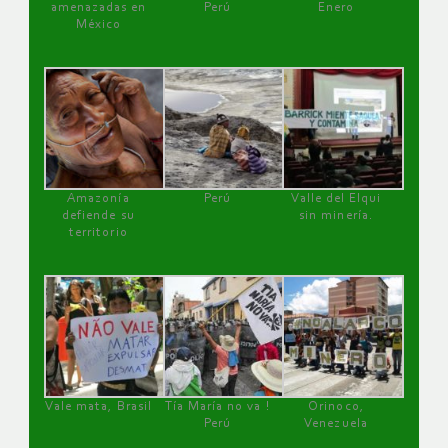
amenazadas en
Perú
Enero
México
Amazonía
Perú
Valle del Elqui
defiende su
sin minería.
territorio
Vale mata, Brasil
Tía María no va !
Orinoco,
Perú
Venezuela