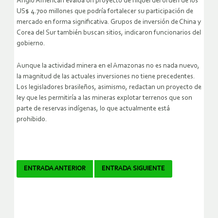
Anglo American evalúa un proyecto de níquel del orden de los
US$ 4.700 millones que podría fortalecer su participación de
mercado en forma significativa. Grupos de inversión de China y
Corea del Sur también buscan sitios, indicaron funcionarios del
gobierno.
Aunque la actividad minera en el Amazonas no es nada nuevo,
la magnitud de las actuales inversiones no tiene precedentes.
Los legisladores brasileños, asimismo, redactan un proyecto de
ley que les permitiría a las mineras explotar terrenos que son
parte de reservas indígenas, lo que actualmente está
prohibido.
Navegador
ENTRADA ANTERIOR
ENTRADA SIGUIENTE
de
artículos