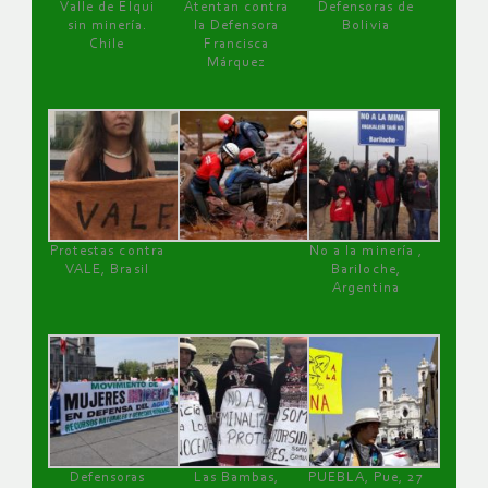
Valle de Elqui
Atentan contra
Defensoras de
sin minería.
la Defensora
Bolivia
Chile
Francisca
Márquez
Protestas contra
No a la minería ,
VALE, Brasil
Bariloche,
Argentina
Defensoras
Las Bambas,
PUEBLA, Pue, 27