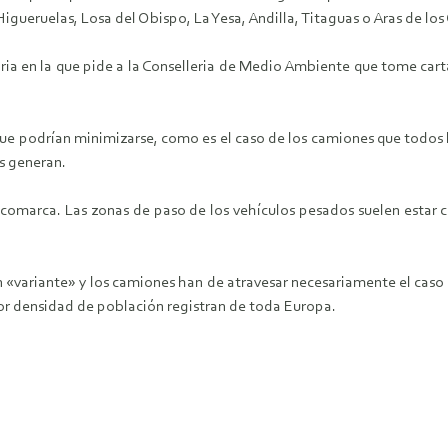
 Higueruelas, Losa del Obispo, La Yesa, Andilla, Titaguas o Aras de lo
ia en la que pide a la Conselleria de Medio Ambiente que tome cartas
ue podrían minimizarse, como es el caso de los camiones que todos l
s generan.
a comarca. Las zonas de paso de los vehículos pesados suelen estar
 «variante» y los camiones han de atravesar necesariamente el caso 
nor densidad de población registran de toda Europa.