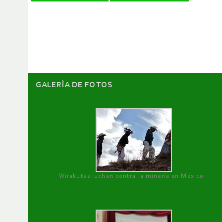
de
artículos
GALERÌA DE FOTOS
Wirakutas luchan contra la minería en México