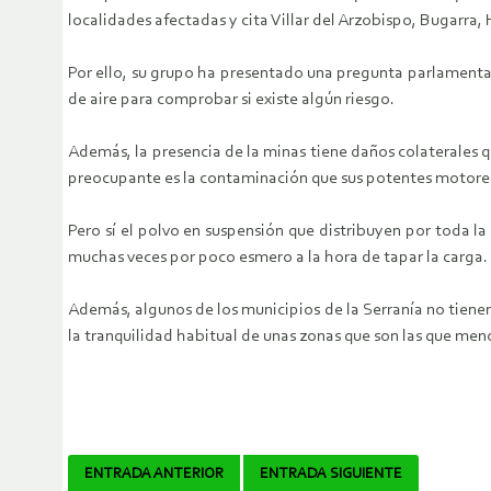
localidades afectadas y cita Villar del Arzobispo, Bugarra,
Por ello, su grupo ha presentado una pregunta parlamentar
de aire para comprobar si existe algún riesgo.
Además, la presencia de la minas tiene daños colaterales q
preocupante es la contaminación que sus potentes motore
Pero sí el polvo en suspensión que distribuyen por toda l
muchas veces por poco esmero a la hora de tapar la carga.
Además, algunos de los municipios de la Serranía no tienen
la tranquilidad habitual de unas zonas que son las que me
Navegador
ENTRADA ANTERIOR
ENTRADA SIGUIENTE