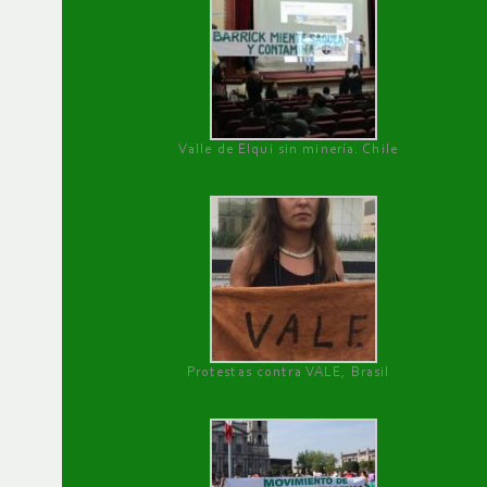
Valle de Elqui sin minería. Chile
Protestas contra VALE, Brasil