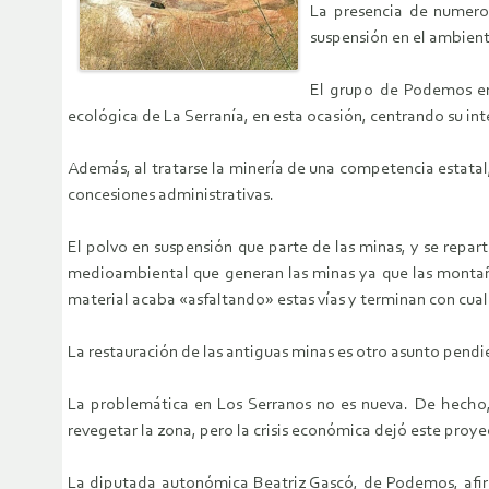
La presencia de numeros
suspensión en el ambient
El grupo de Podemos en
ecológica de La Serranía, en esta ocasión, centrando su in
Además, al tratarse la minería de una competencia estatal,
concesiones administrativas.
El polvo en suspensión que parte de las minas, y se repa
medioambiental que generan las minas ya que las montaña
material acaba «asfaltando» estas vías y terminan con cual
La restauración de las antiguas minas es otro asunto pen
La problemática en Los Serranos no es nueva. De hecho, 
revegetar la zona, pero la crisis económica dejó este proyec
La diputada autonómica Beatriz Gascó, de Podemos, afirm