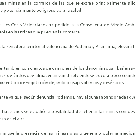
as minas en la comarca de las que se extrae principalmente sílice
e potencialmente peligroso para la salud.
 Les Corts Valencianes ha pedido a la Conselleria de Medio Amb
terés en las minas que pueblan la comarca.
 la senadora territorial valenciana de Podemos, Pilar Lima, elevará l
rte también con cientos de camiones de los denominados «bañeras» 
s de áridos que almacenan van disolviéndose poco a poco cuando 
quier tipo de vegetación dejando paisajes blancos y desérticos.
diente ya que, según denuncia Podemos, hay algunas abandonadas que
hace años se estudió la posibilidad de rellenar las minas con de
to en el aire.
a que la presencia de las minas no solo genera problema medioam