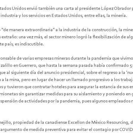
tados Unidos envió también una carta al presidente López Obrador 
industria y los servicios en Estados Unidos, entre ellas, la minería.
“de manera extraordinaria” a la industria de la construcción, la min
xtraño: una vez más, el sector minero logró la flexibilización de al
 país, es indiscutible.
sponsable de varias empresas mineras durante la pandemia que vivimo
izalillo en Guerrero, que hasta la semana pasada había confirmado 51
 al siguiente día del anuncio presidencial, sobre el regreso a la ‘
a la mina, pero en lugar de hacer un llamado progresivo a los traba
s y tuvieron que contratar hoteles para asegurar la estancia de sus 
amionetas sin garantizar medidas para su aislamiento y poniendo en 
uspensión de actividades por la pandemia, pues algunos empleados no
jillo, propiedad de la canadiense Excellon de México Resourcing, dec
 el argumento de medida preventiva para evitar el contagio por CO