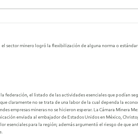
 el sector minero logró la flexibilización de alguna norma o estándar
e la federación, el listado de las actividades esenciales que podían 
 que claramente no se trata de una labor de la cual dependa la econ
randes empresas mineras no se hicieron esperar. La Cámara Minera M
nicación enviada al embajador de Estados Unidos en México, Christo
lor esenciales para la región; además argumentó el riesgo de que an
e.