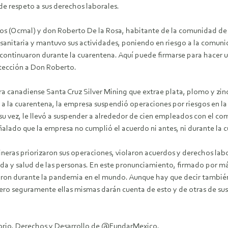
de respeto a sus derechos laborales.
eros (Ocmal) y don Roberto De la Rosa, habitante de la comunidad 
 sanitaria y mantuvo sus actividades, poniendo en riesgo a la comu
o, continuaron durante la cuarentena. Aquí puede firmarse para hacer
tección a Don Roberto.
a canadiense Santa Cruz Silver Mining que extrae plata, plomo y zin
a la cuarentena, la empresa suspendió operaciones por riesgos en la e
 su vez, le llevó a suspender a alrededor de cien empleados con el c
lado que la empresa no cumplió el acuerdo ni antes, ni durante la cu
ras priorizaron sus operaciones, violaron acuerdos y derechos labor
vida y salud de las personas. En este pronunciamiento, firmado por m
izaron durante la pandemia en el mundo. Aunque hay que decir tamb
ero seguramente ellas mismas darán cuenta de esto y de otras de su
itorio, Derechos y Desarrollo de @FundarMexico.