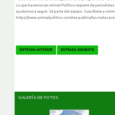
Lo que hacemos en Animal Político requiere de periodistas
ayudarnos a seguir. Sé parte del equipo. Suscríbete a Anima
https://www.animalpolitico.com/res-publica/las-malas-pr
Navegador
ENTRADA ANTERIOR
ENTRADA SIGUIENTE
de
artículos
GALERÌA DE FOTOS