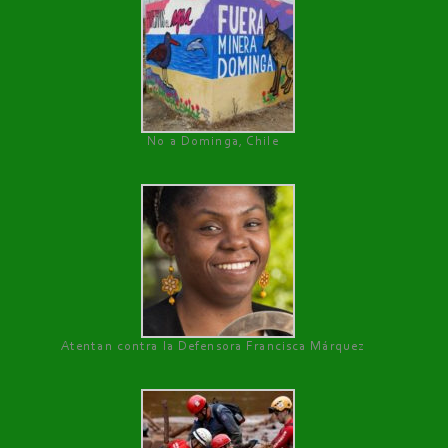
No a Dominga, Chile
Atentan contra la Defensora Francisca Márquez