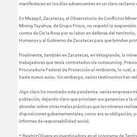
manifestaran en los días subsecuentes en un claro reclamo 
En Mazapil, Zacatecas, el Observatorio de Conflictos Min
Mining Tayahua, de Grupo Frisco, no respetó la suspensión
contra de De la Rosa por su labor en defensa del territori
Humanos y al Gobierno de Zacatecas para que brinden pro
Finalmente, también en Zacatecas, en Vetagrande, la miner
trabajadores que tenía contratados vía outsourcing. Previo 
Procuraduría Federal de Protección al Ambiente, lo cual, a
hasta nuevo aviso. Sin embargo, varios testimonios han seña
Algo claro ha mostrado esta pandemia: varias empresas mine
población, dejando claro que priorizan sus ganancias a la 
abundar sobre otras malas prácticas que las mineras real
disposiciones gubernamentales, como era su obligación, p
informes de responsabilidad social.
* Beatriz Olivera es investigadora en el programa de Terr