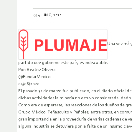
4 JUNIO, 2020
Una vez más,
partido que gobierne este país, es indiscutible.
Por: Beatriz Olivera
@FundarMexico
04/06/2020
El pasado 31 de marzo fue publicado, en el diario oficial d
dichas actividades la minería no estuvo considerada, dado
Como era de esperarse, las reacciones de los dueños de g
Grupo México, Peñasquito y Peñoles, entre otros, en comu
gran importancia en la proveeduría de varias cadenas de va
alguna industria se detuviera por la falta de un insumo clav