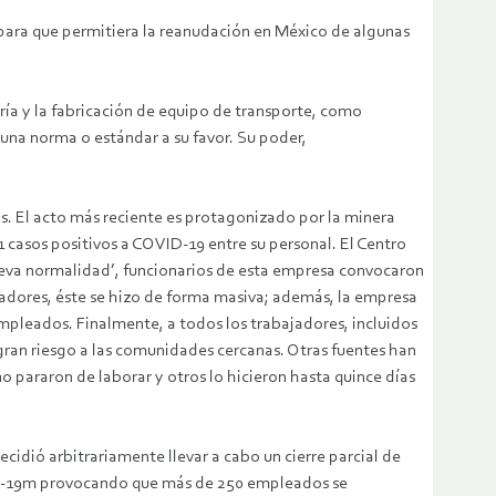
para que permitiera la reanudación en México de algunas
ería y la fabricación de equipo de transporte, como
guna norma o estándar a su favor. Su poder,
s. El acto más reciente es protagonizado por la minera
 casos positivos a COVID-19 entre su personal. El Centro
nueva normalidad’, funcionarios de esta empresa convocaron
jadores, éste se hizo de forma masiva; además, la empresa
empleados. Finalmente, a todos los trabajadores, incluidos
gran riesgo a las comunidades cercanas. Otras fuentes han
 pararon de laborar y otros lo hicieron hasta quince días
idió arbitrariamente llevar a cabo un cierre parcial de
VID-19m provocando que más de 250 empleados se