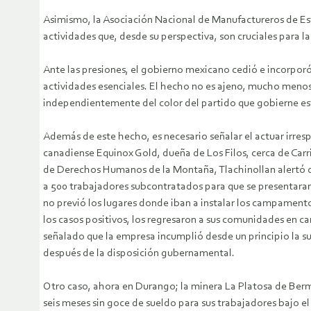
Asimismo, la Asociación Nacional de Manufactureros de Es
actividades que, desde su perspectiva, son cruciales para la 
Ante las presiones, el gobierno mexicano cedió e incorporó 
actividades esenciales. El hecho no es ajeno, mucho menos e
independientemente del color del partido que gobierne este
Además de este hecho, es necesario señalar el actuar irre
canadiense Equinox Gold, dueña de Los Filos, cerca de Carr
de Derechos Humanos de la Montaña, Tlachinollan alertó que
a 500 trabajadores subcontratados para que se presentaran 
no previó los lugares donde iban a instalar los campamento
los casos positivos, los regresaron a sus comunidades en c
señalado que la empresa incumplió desde un principio la s
después de la disposición gubernamental.
Otro caso, ahora en Durango; la minera La Platosa de Berme
seis meses sin goce de sueldo para sus trabajadores bajo