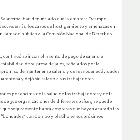
de Salaverna, han denunciado que la empresa Ocampo
nidad. Además, los casos de hostigamiento y amenazas en
 un llamado público a la Comisión Nacional de Derechos
c, continuó su incumplimiento de pago de salario a
stabilidad de su presa de jales, señalados por la
ompromiso de mantener su salario y de reanudar actividades
arentena y dejó sin salario a sus trabajadores.
ales por encima de la salud de los trabajadores y de la
ás de 300 organizaciones de diferentes países, se puede
ién que seguramente habrá empresas que hayan acatado las
s “bondades” con bombo y platillo en sus próximos