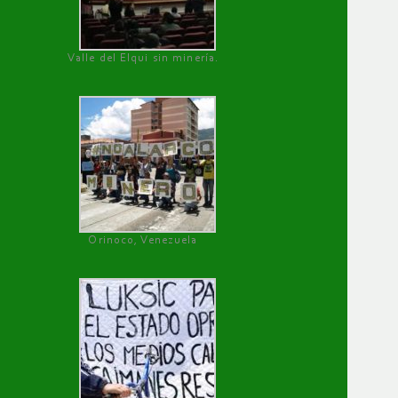
Valle del Elqui sin minería.
Orinoco, Venezuela