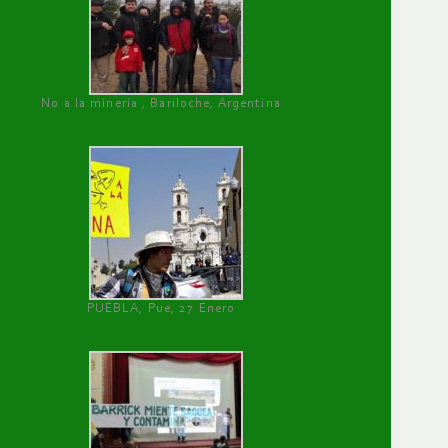
No a la minería , Bariloche, Argentina
PUEBLA, Pue, 27 Enero