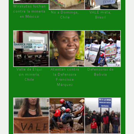
Wirakutas luchan
contra la minería
No a Dominga,
VALE mata,
en México
Chile
Brasil
Valle de Elqui
Atentan contra
Defensoras de
sin minería.
la Defensora
Bolivia
Chile
Francisca
Márquez