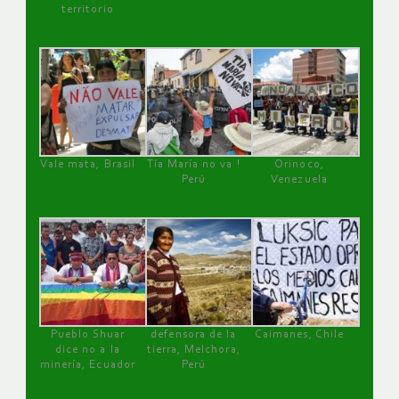
territorio
Vale mata, Brasil
Tía María no va !
Orinoco,
Perú
Venezuela
Pueblo Shuar
defensora de la
Caimanes, Chile
dice no a la
tierra, Melchora,
minería, Ecuador
Perú