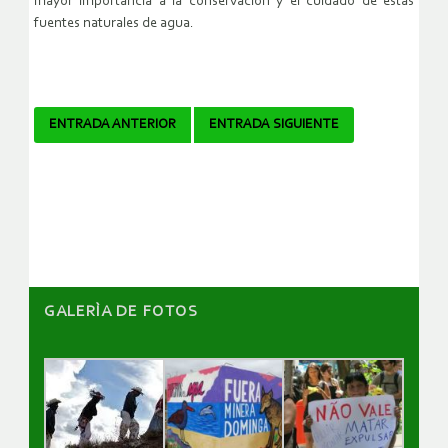
mayor importancia a la conservación y el cuidado de estas
fuentes naturales de agua.
Navegador
ENTRADA ANTERIOR
ENTRADA SIGUIENTE
de
artículos
GALERÌA DE FOTOS