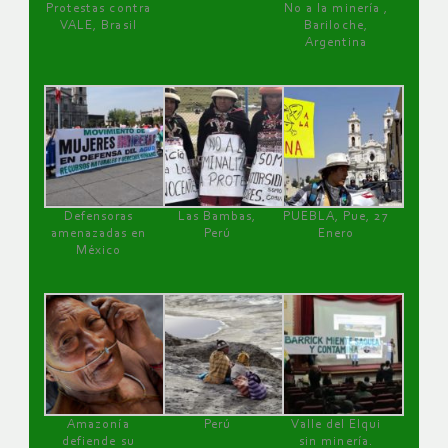
Protestas contra
No a la minería ,
VALE, Brasil
Bariloche,
Argentina
Defensoras
Las Bambas,
PUEBLA, Pue, 27
amenazadas en
Perú
Enero
México
Amazonía
Perú
Valle del Elqui
defiende su
sin minería.