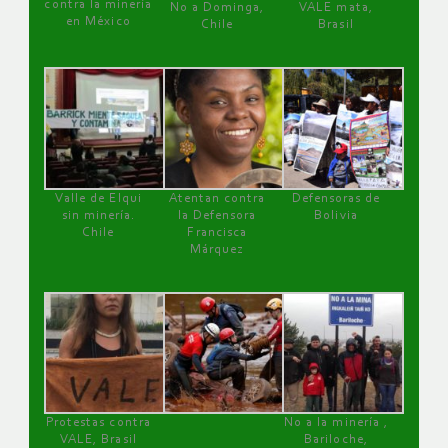
contra la minería
No a Dominga,
VALE mata,
en México
Chile
Brasil
Valle de Elqui
Atentan contra
Defensoras de
sin minería.
la Defensora
Bolivia
Chile
Francisca
Márquez
Protestas contra
No a la minería ,
VALE, Brasil
Bariloche,