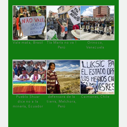
Vale mata, Brasil
Tía María no va !
Orinoco,
Perú
Venezuela
Pueblo Shuar
defensora de la
Caimanes, Chile
dice no a la
tierra, Melchora,
minería, Ecuador
Perú