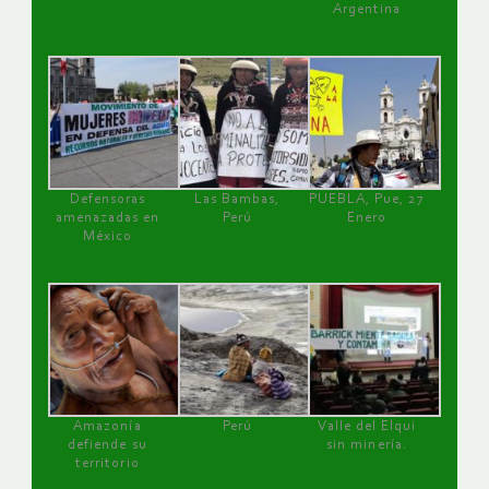
Argentina
Defensoras
Las Bambas,
PUEBLA, Pue, 27
amenazadas en
Perú
Enero
México
Amazonía
Perú
Valle del Elqui
defiende su
sin minería.
territorio