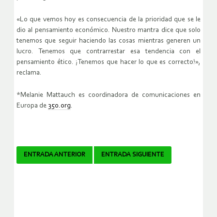
«Lo que vemos hoy es consecuencia de la prioridad que se le
dio al pensamiento económico. Nuestro mantra dice que solo
tenemos que seguir haciendo las cosas mientras generen un
lucro. Tenemos que contrarrestar esa tendencia con el
pensamiento ético. ¡Tenemos que hacer lo que es correcto!»,
reclama.
*Melanie Mattauch es coordinadora de comunicaciones en
Europa de
350.org
.
Navegador
ENTRADA ANTERIOR
ENTRADA SIGUIENTE
de
artículos