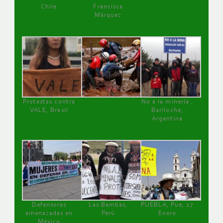
Chile
Francisca
Márquez
Protestas contra
No a la minería ,
VALE, Brasil
Bariloche,
Argentina
Defensoras
Las Bambas,
PUEBLA, Pue, 27
amenazadas en
Perú
Enero
México