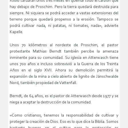
«Solo tardarán unos tres meses en quemar todo el carbón que
hay debajo de Proschim. Pero la tierra quedará destruida para
siempre. Ni siquiera se podrá acceder a vastas extensiones del
terreno porque quedará propenso a la erosión. Tampoco se
podrá cultivar nada, ni patatas, ni tomates, nada», advierte
Kapelle.
Unos 70 kilómetros al nordeste de Proschim, el pastor
protestante Mathias Berndt también percibe la amenaza
inminente para su comunidad. Su iglesia en Atterwasch tiene
unos 700 años e incluso sobrevivió a la Guerra de los Treinta
Años en el siglo XVII. Ahora su demolición permitirá la
expansión de la mina a cielo abierto de lignito de Jänschwalde
Nord, también propiedad de Vattenfall.
Berndt, de 64 años, es el pastor de Atterwasch desde 1977 y se
niega a aceptar la destrucción de la comunidad.
«Como cristianos, tenemos la responsabilidad de cultivar y
proteger la creación de Dios. Eso es lo que dice la Biblia. Somos