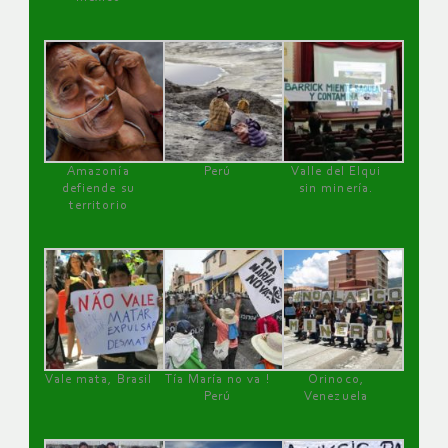
Amazonía
Perú
Valle del Elqui
defiende su
sin minería.
territorio
Vale mata, Brasil
Tía María no va !
Orinoco,
Perú
Venezuela