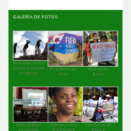
GALERÌA DE FOTOS
Wirakutas luchan
contra la minería
No a Dominga,
VALE mata,
en México
Chile
Brasil
Valle de Elqui
Atentan contra
Defensoras de
sin minería.
la Defensora
Bolivia