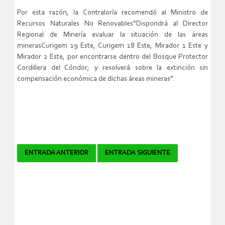
Por esta razón, la Contraloría recomendó al Ministro de
Recursos Naturales No Renovables“Dispondrá al Director
Regional de Minería evaluar la situación de las áreas
minerasCurigem 19 Este, Curigem 18 Este, Mirador 1 Este y
Mirador 2 Este, por encontrarse dentro del Bosque Protector
Cordillera del Cóndor; y resolverá sobre la extinción sin
compensación económica de dichas áreas mineras”.
Navegador
ENTRADA ANTERIOR
ENTRADA SIGUIENTE
de
artículos