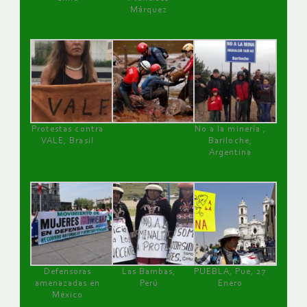
Márquez
Protestas contra
No a la minería ,
VALE, Brasil
Bariloche,
Argentina
Defensoras
Las Bambas,
PUEBLA, Pue, 27
amenazadas en
Perú
Enero
México