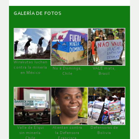
GALERÌA DE FOTOS
Wirakutas luchan
contra la minería
No a Dominga,
VALE mata,
en México
Chile
Brasil
Valle de Elqui
Atentan contra
Defensoras de
sin minería.
la Defensora
Bolivia
Chile
Francisca