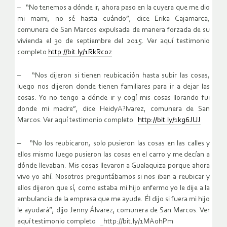
– “No tenemos a dónde ir, ahora paso en la cuyera que me dio
mi mami, no sé hasta cuándo”, dice Erika Cajamarca,
comunera de San Marcos expulsada de manera forzada de su
vivienda el 30 de septiembre del 2015. Ver aquí testimonio
completo
http://bit.ly/1RkRc0z
– “Nos dijeron si tienen reubicación hasta subir las cosas,
luego nos dijeron donde tienen familiares para ir a dejar las
cosas. Yo no tengo a dónde ir y cogí mis cosas llorando fui
donde mi madre”, dice HeidyA?lvarez, comunera de San
Marcos. Ver aquí testimonio completo
http://bit.ly/1kg6JUJ
– “No los reubicaron, solo pusieron las cosas en las calles y
ellos mismo luego pusieron las cosas en el carro y me decían a
dónde llevaban. Mis cosas llevaron a Gualaquiza porque ahora
vivo yo ahí. Nosotros preguntábamos si nos iban a reubicar y
ellos dijeron que sí, como estaba mi hijo enfermo yo le dije a la
ambulancia de la empresa que me ayude. Él dijo si fuera mi hijo
le ayudará”, dijo Jenny Álvarez, comunera de San Marcos. Ver
aquí testimonio completo
http://bit.ly/1MA0hPm