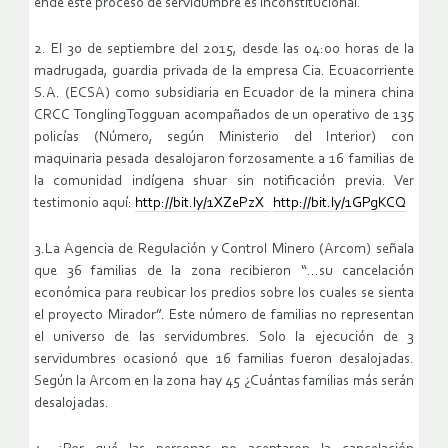
ende este proceso de servidumbre es inconstitucional.
2. El 30 de septiembre del 2015, desde las 04:00 horas de la
madrugada, guardia privada de la empresa Cia. Ecuacorriente
S.A. (ECSA) como subsidiaria en Ecuador de la minera china
CRCC TonglingTogguan acompañados de un operativo de 135
policías (Número, según Ministerio del Interior) con
maquinaria pesada desalojaron forzosamente a 16 familias de
la comunidad indígena shuar sin notificación previa. Ver
testimonio aquí:
http://bit.ly/1XZePzX
http://bit.ly/1GPgKCQ
3.La Agencia de Regulación y Control Minero (Arcom) señala
que 36 familias de la zona recibieron “…su cancelación
económica para reubicar los predios sobre los cuales se sienta
el proyecto Mirador”. Este número de familias no representan
el universo de las servidumbres. Solo la ejecución de 3
servidumbres ocasionó que 16 familias fueron desalojadas.
Según la Arcom en la zona hay 45 ¿Cuántas familias más serán
desalojadas.