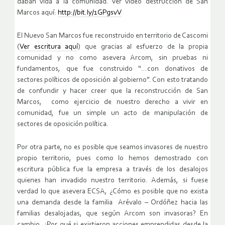
daban vida a la comunidad. Ver video destrucción de San
Marcos aquí:
http://bit.ly/1GPgsvV
El Nuevo San Marcos fue reconstruido en territorio de Cascomi
(
Ver escritura aquí
) que gracias al esfuerzo de la propia
comunidad y no como asevera Arcom, sin pruebas ni
fundamentos, que fue construido “…con donativos de
sectores políticos de oposición al gobierno”. Con esto tratando
de confundir y hacer creer que la reconstrucción de San
Marcos, como ejercicio de nuestro derecho a vivir en
comunidad, fue un simple un acto de manipulación de
sectores de oposición política.
Por otra parte, no es posible que seamos invasores de nuestro
propio territorio, pues como lo hemos demostrado con
escritura pública fue la empresa a través de los desalojos
quienes han invadido nuestro territorio. Además, si fuese
verdad lo que asevera ECSA, ¿Cómo es posible que no exista
una demanda desde la familia Arévalo – Ordóñez hacia las
familias desalojadas, que según Arcom son invasoras? En
cambio, ¿Por qué si existieron acciones emprendidas desde la