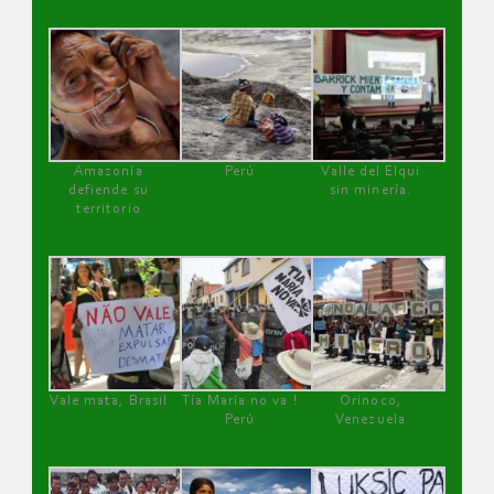
Amazonía
Perú
Valle del Elqui
defiende su
sin minería.
territorio
Vale mata, Brasil
Tía María no va !
Orinoco,
Perú
Venezuela