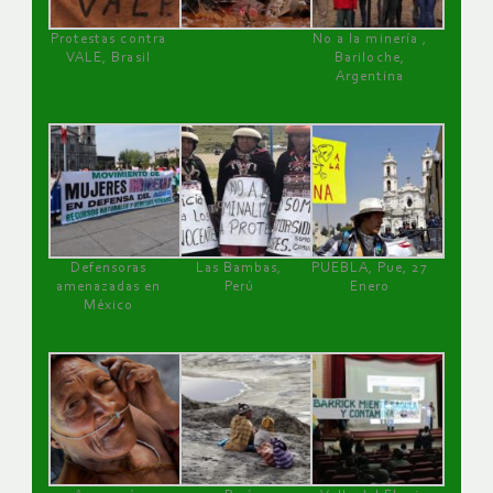
Protestas contra
No a la minería ,
VALE, Brasil
Bariloche,
Argentina
Defensoras
Las Bambas,
PUEBLA, Pue, 27
amenazadas en
Perú
Enero
México