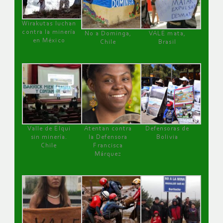
Wirakutas luchan
contra la minería
No a Dominga,
VALE mata,
en México
Chile
Brasil
Valle de Elqui
Atentan contra
Defensoras de
sin minería.
la Defensora
Bolivia
Chile
Francisca
Márquez