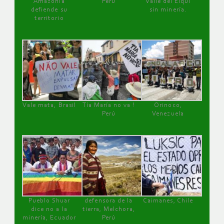
Amazonía
Perú
Valle del Elqui
defiende su
sin minería.
territorio
Vale mata, Brasil
Tía María no va !
Orinoco,
Perú
Venezuela
Pueblo Shuar
defensora de la
Caimanes, Chile
dice no a la
tierra, Melchora,
minería, Ecuador
Perú