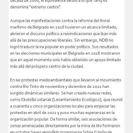
década de 2000, el equivalente serbio a lo que Tariq Ali
denomina “extremo centro”.
Aunque las manifestaciones contra la reforma del litoral
marítimo de Belgrado en 2016 tuvieron un alcance limitado,
abrieron el discurso político a reivindicaciones que iban más
allá de las preocupaciones liberales. Sin embargo, NDB no
logró traducir la ira popular en poder político. Sus resultados
en las elecciones municipales en Belgrado en 2018 mostraron
que en aquel momento solo había obtenido un apoyo limitado
más allá del próspero centro de la ciudad.
En las protestas medioambientales que llevaron al movimiento
contra Rio Tinto de noviembre y diciembre de 2021 han
surgido dinámicas similares. Se han creado nuevas redes,
como Ekološki ustanak [Levantamiento Ecológico], que reunió
a cuarenta y cinco organizaciones locales para empezar las
protestas en abril de 2021 y puso muchas esperanzas en la
organización popular. De forma similar, seis asociaciones de
zonas amenazadas directamente por la mina de lito formaron
en octubre Savez ekoloških organizacija Srbije [Unión de