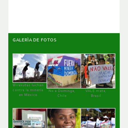
de
artículos
GALERÌA DE FOTOS
Wirakutas luchan
contra la minería
No a Dominga,
VALE mata,
en México
Chile
Brasil