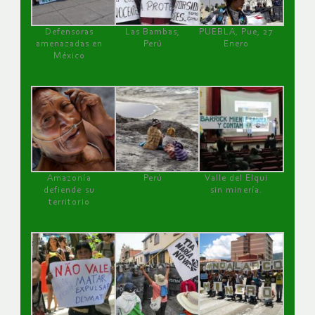
Defensoras
Las Bambas,
PUEBLA, Pue, 27
amenazadas en
Perú
Enero
México
Amazonía
Perú
Valle del Elqui
defiende su
sin minería.
territorio