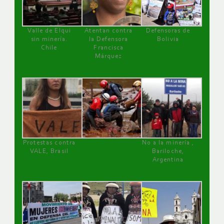
Valle de Elqui
Atentan contra
Defensoras de
sin minería.
la Defensora
Bolivia
Chile
Francisca
Márquez
Protestas contra
No a la minería ,
VALE, Brasil
Bariloche,
Argentina