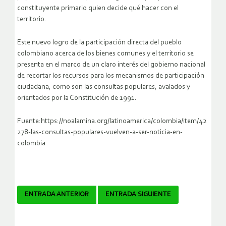
constituyente primario quien decide qué hacer con el
territorio.
Este nuevo logro de la participación directa del pueblo
colombiano acerca de los bienes comunes y el territorio se
presenta en el marco de un claro interés del gobierno nacional
de recortar los recursos para los mecanismos de participación
ciudadana, como son las consultas populares, avalados y
orientados por la Constitución de 1991.
Fuente:https://noalamina.org/latinoamerica/colombia/item/42
278-las-consultas-populares-vuelven-a-ser-noticia-en-
colombia
Navegador
ENTRADA ANTERIOR
ENTRADA SIGUIENTE
de