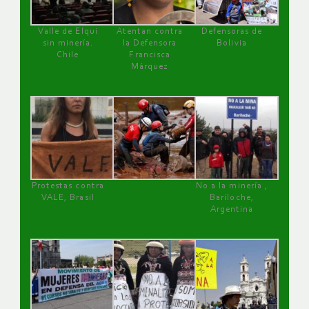
Valle de Elqui
Atentan contra
Defensoras de
sin minería.
la Defensora
Bolivia
Chile
Francisca
Márquez
Protestas contra
No a la minería ,
VALE, Brasil
Bariloche,
Argentina