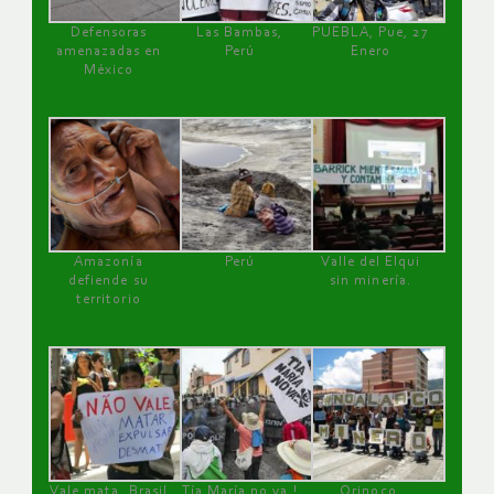
Defensoras
Las Bambas,
PUEBLA, Pue, 27
amenazadas en
Perú
Enero
México
Amazonía
Perú
Valle del Elqui
defiende su
sin minería.
territorio
Vale mata, Brasil
Tía María no va !
Orinoco,