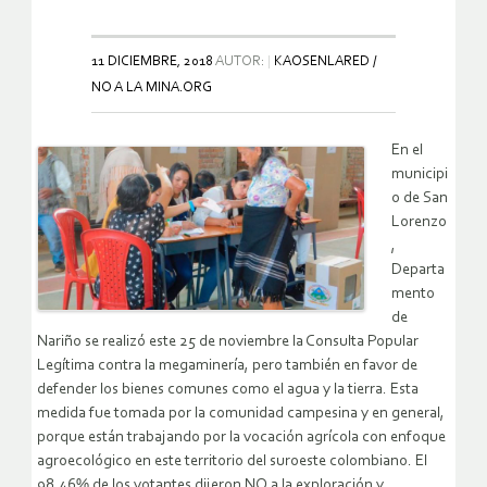
11 DICIEMBRE, 2018
AUTOR:
KAOSENLARED /
NO A LA MINA.ORG
En el
municipi
o de San
Lorenzo
,
Departa
mento
de
Nariño se realizó este 25 de noviembre la Consulta Popular
Legítima contra la megaminería, pero también en favor de
defender los bienes comunes como el agua y la tierra. Esta
medida fue tomada por la comunidad campesina y en general,
porque están trabajando por la vocación agrícola con enfoque
agroecológico en este territorio del suroeste colombiano. El
98,46% de los votantes dijeron NO a la exploración y