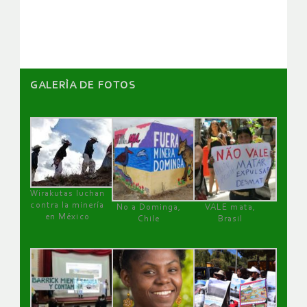
artículos
GALERÌA DE FOTOS
Wirakutas luchan
contra la minería
No a Dominga,
VALE mata,
en México
Chile
Brasil