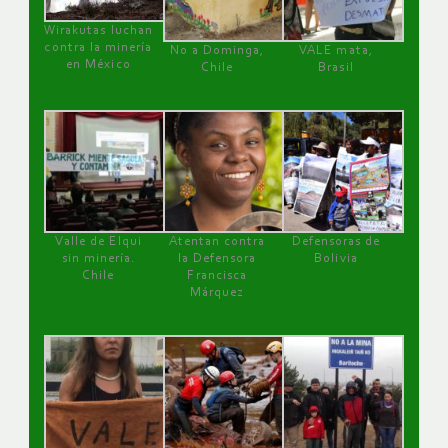
Wirakutas luchan
contra la minería
No a Dominga,
VALE mata,
en México
Chile
Brasil
Valle de Elqui
Atentan contra
Defensoras de
sin minería.
la Defensora
Bolivia
Chile
Francisca
Márquez