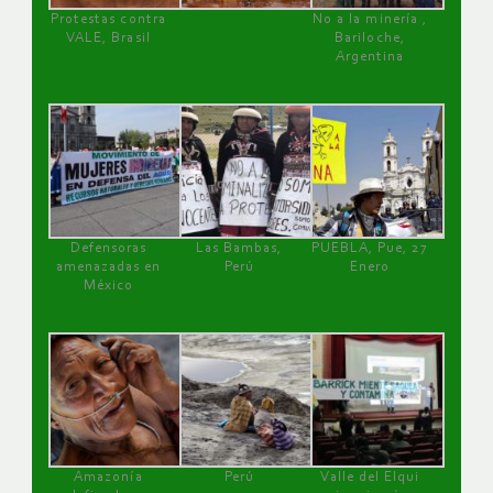
Protestas contra
No a la minería ,
VALE, Brasil
Bariloche,
Argentina
Defensoras
Las Bambas,
PUEBLA, Pue, 27
amenazadas en
Perú
Enero
México
Amazonía
Perú
Valle del Elqui