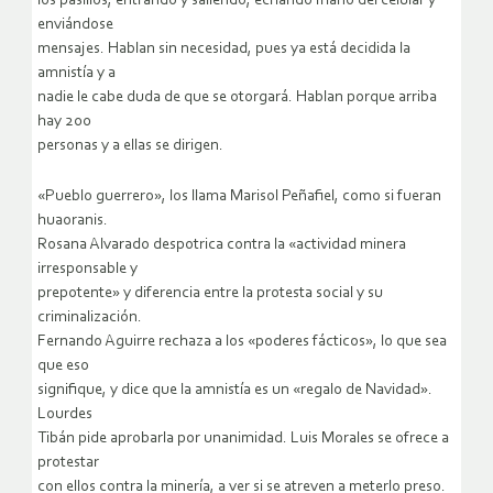
los pasillos, entrando y saliendo, echando mano del celular y
enviándose
mensajes. Hablan sin necesidad, pues ya está decidida la
amnistía y a
nadie le cabe duda de que se otorgará. Hablan porque arriba
hay 200
personas y a ellas se dirigen.
«Pueblo guerrero», los llama Marisol Peñafiel, como si fueran
huaoranis.
Rosana Alvarado despotrica contra la «actividad minera
irresponsable y
prepotente» y diferencia entre la protesta social y su
criminalización.
Fernando Aguirre rechaza a los «poderes fácticos», lo que sea
que eso
signifique, y dice que la amnistía es un «regalo de Navidad».
Lourdes
Tibán pide aprobarla por unanimidad. Luis Morales se ofrece a
protestar
con ellos contra la minería, a ver si se atreven a meterlo preso.