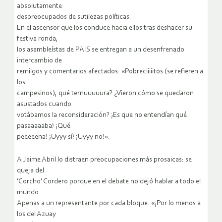
absolutamente
despreocupados de sutilezas políticas.
En el ascensor que los conduce hacia ellos tras deshacer su
festiva ronda,
los asambleístas de PAIS se entregan a un desenfrenado
intercambio de
remilgos y comentarios afectados: «Pobreciiiiitos (se refieren a
los
campesinos), qué ternuuuuura? ¿Vieron cómo se quedaron
asustados cuando
votábamos la reconsideración? ¡Es que no entendían qué
pasaaaaaba! ¡Qué
peeeeena! ¡Uyyy sí! ¡Uyyy no!».
A Jaime Abril lo distraen preocupaciones más prosaicas: se
queja del
‘Corcho’ Cordero porque en el debate no dejó hablar a todo el
mundo.
Apenas a un representante por cada bloque. «¡Por lo menos a
los del Azuay