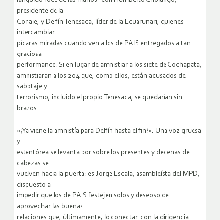
lánguido roce de las manos- con Humberto Cholango,
presidente de la
Conaie, y Delfín Tenesaca, líder de la Ecuarunari, quienes
intercambian
pícaras miradas cuando ven a los de PAIS entregados a tan
graciosa
performance. Si en lugar de amnistiar a los siete de Cochapata,
amnistiaran a los 204 que, como ellos, están acusados de
sabotaje y
terrorismo, incluido el propio Tenesaca, se quedarían sin
brazos.
«¡Ya viene la amnistía para Delfín hasta el fin!». Una voz gruesa
y
estentórea se levanta por sobre los presentes y decenas de
cabezas se
vuelven hacia la puerta: es Jorge Escala, asambleísta del MPD,
dispuesto a
impedir que los de PAIS festejen solos y deseoso de
aprovechar las buenas
relaciones que, últimamente, lo conectan con la dirigencia