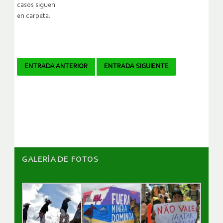
casos siguen
en carpeta.
Navegador
ENTRADA ANTERIOR
ENTRADA SIGUIENTE
de
artículos
GALERÌA DE FOTOS