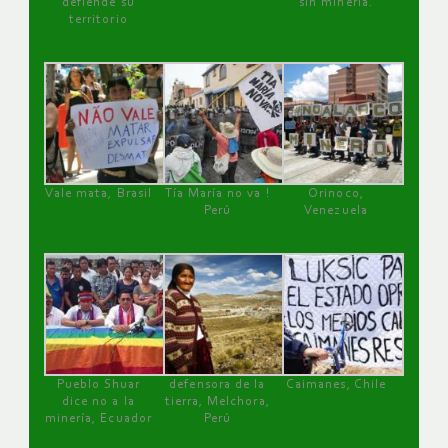
defiende su
sin minería.
territorio
Vale mata, Brasil
Tía María no va !
Orinoco,
Perú
Venezuela
Pueblo Shuar
defensora de la
Caimanes, Chile
dice no a la
tierra, Melchora,
minería, Ecuador
Perú