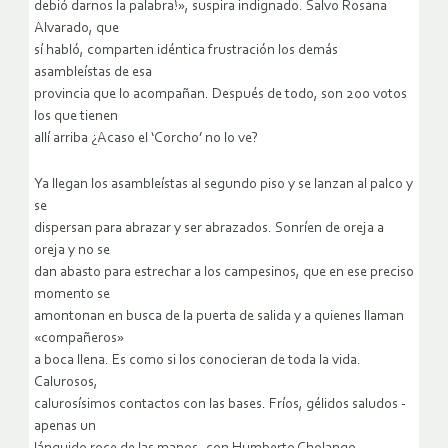
debió darnos la palabra!», suspira indignado. Salvo Rosana
Alvarado, que
sí habló, comparten idéntica frustración los demás
asambleístas de esa
provincia que lo acompañan. Después de todo, son 200 votos
los que tienen
allí arriba ¿Acaso el ‘Corcho’ no lo ve?
Ya llegan los asambleístas al segundo piso y se lanzan al palco y
se
dispersan para abrazar y ser abrazados. Sonríen de oreja a
oreja y no se
dan abasto para estrechar a los campesinos, que en ese preciso
momento se
amontonan en busca de la puerta de salida y a quienes llaman
«compañeros»
a boca llena. Es como si los conocieran de toda la vida.
Calurosos,
calurosísimos contactos con las bases. Fríos, gélidos saludos -
apenas un