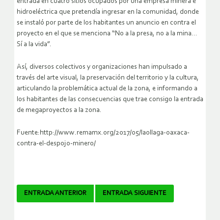
entrada en cuatro sitios ocupados por una empresa minera e
hidroeléctrica que pretendía ingresar en la comunidad, donde
se instaló por parte de los habitantes un anuncio en contra el
proyecto en el que se menciona “No a la presa, no a la mina…
Sí a la vida”.
Así, diversos colectivos y organizaciones han impulsado a
través del arte visual, la preservación del territorio y la cultura,
articulando la problemática actual de la zona, e informando a
los habitantes de las consecuencias que trae consigo la entrada
de megaproyectos a la zona.
Fuente:http://www.remamx.org/2017/05/laollaga-oaxaca-
contra-el-despojo-minero/
Navegador
ENTRADA ANTERIOR
ENTRADA SIGUIENTE
de