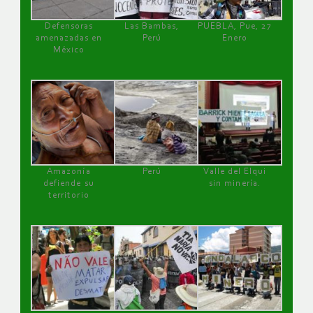
Defensoras
Las Bambas,
PUEBLA, Pue, 27
amenazadas en
Perú
Enero
México
Amazonía
Perú
Valle del Elqui
defiende su
sin minería.
territorio