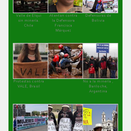
Valle de Elqui
Atentan contra
Defensoras de
sin minería.
la Defensora
Bolivia
Chile
Francisca
Márquez
Protestas contra
No a la minería ,
VALE, Brasil
Bariloche,
Argentina