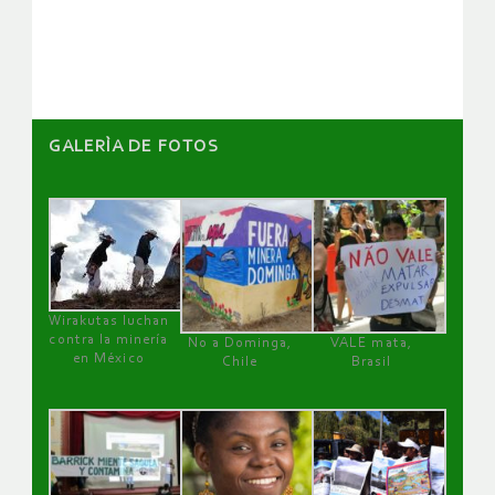
artículos
GALERÌA DE FOTOS
Wirakutas luchan
contra la minería
No a Dominga,
VALE mata,
en México
Chile
Brasil