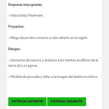
Empresas impugnadas:
– Vista Gold y Pediment.
Proyectos:
– Mega desarrollos mineros a cielo abierto en la región.
Riesgos:
– Derrames de cianuro y arsénico a los mantos acuíferos de la
sierra de La Laguna.
– Pérdida de plusvalía y daño a la imagen del destino turístico.
Navegador
ENTRADA ANTERIOR
ENTRADA SIGUIENTE