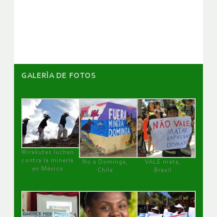
de
artículos
GALERÌA DE FOTOS
Wirakutas luchan
contra la minería
No a Dominga,
VALE mata,
en México
Chile
Brasil