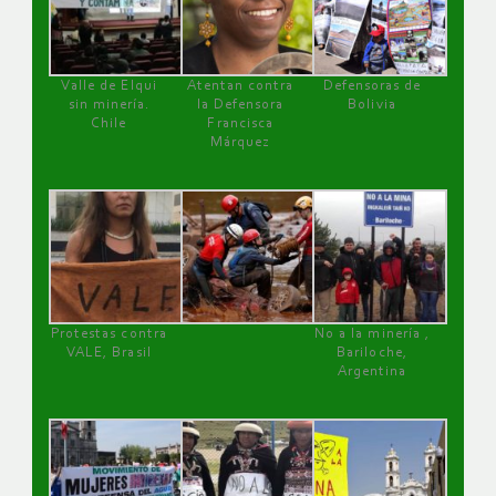
Valle de Elqui
Atentan contra
Defensoras de
sin minería.
la Defensora
Bolivia
Chile
Francisca
Márquez
Protestas contra
No a la minería ,
VALE, Brasil
Bariloche,
Argentina