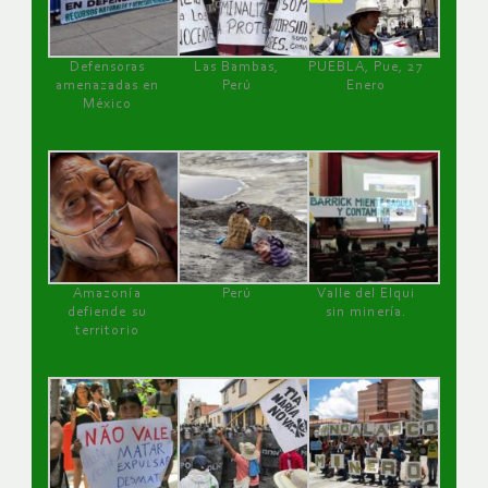
Defensoras
Las Bambas,
PUEBLA, Pue, 27
amenazadas en
Perú
Enero
México
Amazonía
Perú
Valle del Elqui
defiende su
sin minería.
territorio