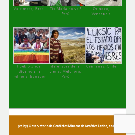
Vale mata, Brasil
Tía María no va !
Orinoco,
Perú
Venezuela
Pueblo Shuar
defensora de la
Caimanes, Chile
dice no a la
tierra, Melchora,
minería, Ecuador
Perú
(cc-by) Observatorio de Conflictos Mineros de América Latina, 2026