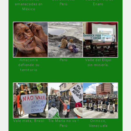
amenazadas en
Perú
Enero
México
Amazonía
Perú
Valle del Elqui
defiende su
sin minería.
territorio
Vale mata, Brasil
Tía María no va !
Orinoco,
Perú
Venezuela