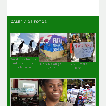
GALERÌA DE FOTOS
Wirakutas luchan
contra la minería
No a Dominga,
VALE mata,
en México
Chile
Brasil