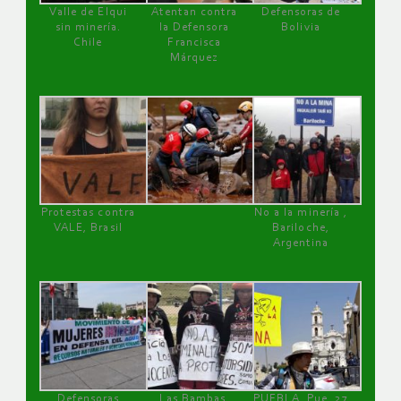
Valle de Elqui
Atentan contra
Defensoras de
sin minería.
la Defensora
Bolivia
Chile
Francisca
Márquez
Protestas contra
No a la minería ,
VALE, Brasil
Bariloche,
Argentina
Defensoras
Las Bambas,
PUEBLA, Pue, 27