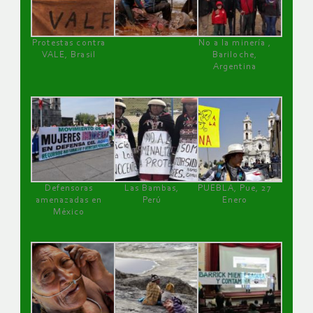
Protestas contra
No a la minería ,
VALE, Brasil
Bariloche,
Argentina
Defensoras
Las Bambas,
PUEBLA, Pue, 27
amenazadas en
Perú
Enero
México