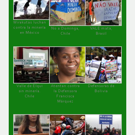
Wirakutas luchan
contra la minería
No a Dominga,
VALE mata,
en México
Chile
Brasil
Valle de Elqui
Atentan contra
Defensoras de
sin minería.
la Defensora
Bolivia
Chile
Francisca
Márquez