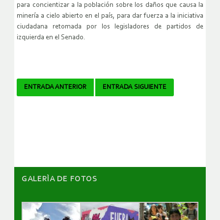
para concientizar a la población sobre los daños que causa la
minería a cielo abierto en el país, para dar fuerza a la iniciativa
ciudadana retomada por los legisladores de partidos de
izquierda en el Senado.
Navegador
ENTRADA ANTERIOR
ENTRADA SIGUIENTE
de
artículos
GALERÌA DE FOTOS