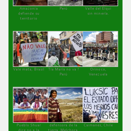
Amazonía
Perú
Valle del Elqui
defiende su
sin minería.
territorio
Vale mata, Brasil
Tía María no va !
Orinoco,
Perú
Venezuela
Pueblo Shuar
defensora de la
Caimanes, Chile
dice no a la
tierra, Melchora,