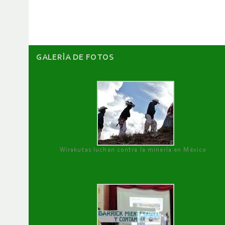
artículos
GALERÌA DE FOTOS
Wirakutas luchan contra la minería en México