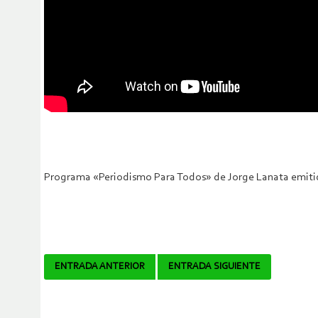
Programa «Periodismo Para Todos» de Jorge Lanata emitido
Navegador
ENTRADA ANTERIOR
ENTRADA SIGUIENTE
de