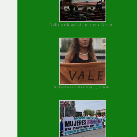
Valle de Elqui sin minería. Chile
Protestas contra VALE, Brasil