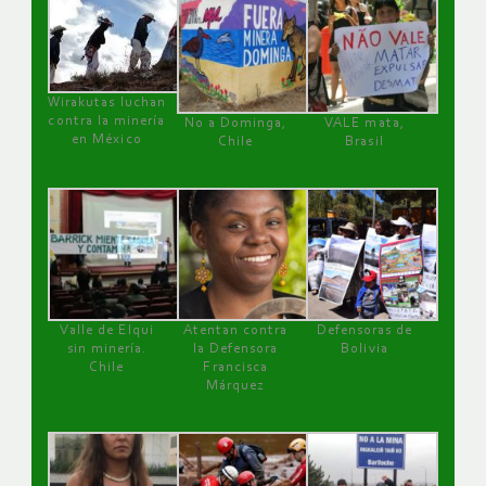
Wirakutas luchan
contra la minería
No a Dominga,
VALE mata,
en México
Chile
Brasil
Valle de Elqui
Atentan contra
Defensoras de
sin minería.
la Defensora
Bolivia
Chile
Francisca
Márquez