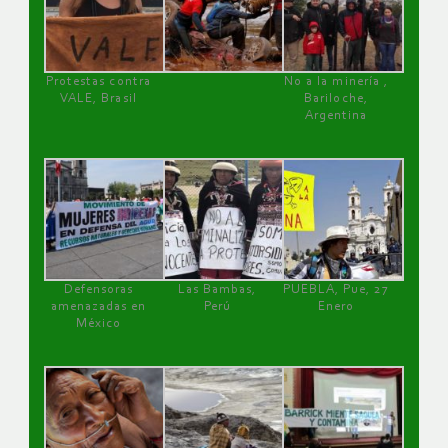
Protestas contra
No a la minería ,
VALE, Brasil
Bariloche,
Argentina
Defensoras
Las Bambas,
PUEBLA, Pue, 27
amenazadas en
Perú
Enero
México