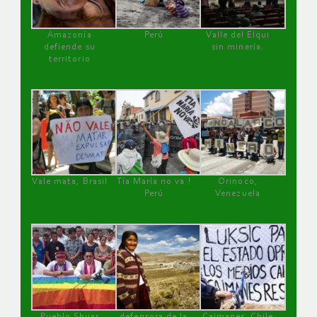
Amazonía
Perú
Valle del Elqui
defiende su
sin minería.
territorio
Vale mata, Brasil
Tía María no va !
Orinoco,
Perú
Venezuela
Pueblo Shuar
defensora de la
Caimanes, Chile