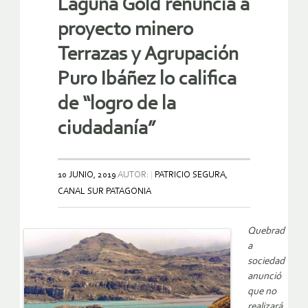
Laguna Gold renuncia a
proyecto minero
Terrazas y Agrupación
Puro Ibáñez lo califica
de “logro de la
ciudadanía”
10 JUNIO, 2019
AUTOR:
PATRICIO SEGURA,
CANAL SUR PATAGONIA
Quebrad
a
sociedad
anunció
que no
realizará