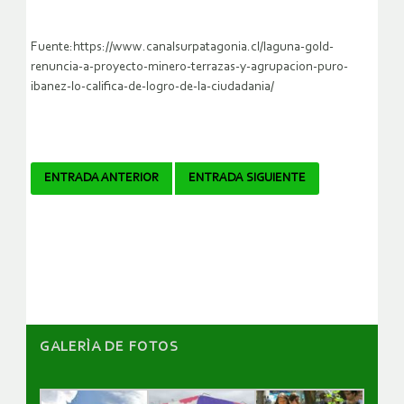
Fuente:https://www.canalsurpatagonia.cl/laguna-gold-
renuncia-a-proyecto-minero-terrazas-y-agrupacion-puro-
ibanez-lo-califica-de-logro-de-la-ciudadania/
Navegador
ENTRADA ANTERIOR
ENTRADA SIGUIENTE
de
artículos
GALERÌA DE FOTOS