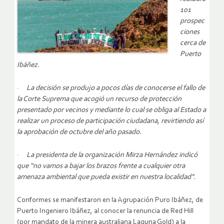
101
prospec
ciones
cerca de
Puerto
Ibáñez.
·
La decisión se produjo a pocos días de conocerse el fallo de
la Corte Suprema que acogió un recurso de protección
presentado por vecinos y mediante lo cual se obliga al Estado a
realizar un proceso de participación ciudadana, revirtiendo así
la aprobación de octubre del año pasado.
·
La presidenta de la organización Mirza Hernández indicó
que “no vamos a bajar los brazos frente a cualquier otra
amenaza ambiental que pueda existir en nuestra localidad”.
Conformes se manifestaron en la Agrupación Puro Ibáñez, de
Puerto Ingeniero Ibáñez, al conocer la renuncia de Red Hill
(por mandato de la minera australiana Laguna Gold) a la