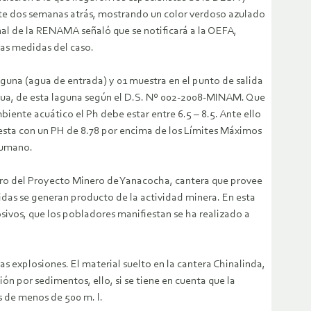
e dos semanas atrás, mostrando un color verdoso azulado
nal de la RENAMA señaló que se notificará a la OEFA,
las medidas del caso.
aguna (agua de entrada) y 01 muestra en el punto de salida
agua, de esta laguna según el D.S. Nº 002-2008-MINAM. Que
iente acuático el Ph debe estar entre 6.5 – 8.5. Ante ello
a esta con un PH de 8.78 por encima de los Límites Máximos
humano.
dentro del Proyecto Minero de Yanacocha, cantera que provee
idas se generan producto de la actividad minera. En esta
ivos, que los pobladores manifiestan se ha realizado a
s explosiones. El material suelto en la cantera Chinalinda,
n por sedimentos, ello, si se tiene en cuenta que la
es de menos de 500 m. l.