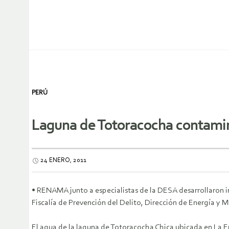
PERÚ
Laguna de Totoracocha contami
24 ENERO, 2011
• RENAMA junto a especialistas de la DESA desarrollaron
Fiscalía de Prevención del Delito, Dirección de Energía y 
El agua de la laguna de Totoracocha Chica ubicada en La E