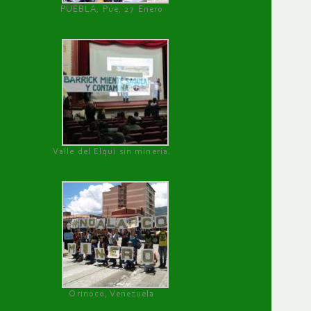
PUEBLA, Pue, 27 Enero
Valle del Elqui sin minería.
Orinoco, Venezuela