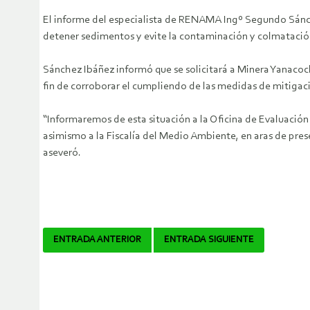
El informe del especialista de RENAMA Ingº Segundo Sánche
detener sedimentos y evite la contaminación y colmatación
Sánchez Ibáñez informó que se solicitará a Minera Yanacoc
fin de corroborar el cumpliendo de las medidas de mitigaci
“Informaremos de esta situación a la Oficina de Evaluación
asimismo a la Fiscalía del Medio Ambiente, en aras de prese
aseveró.
Navegador
ENTRADA ANTERIOR
ENTRADA SIGUIENTE
de
artículos