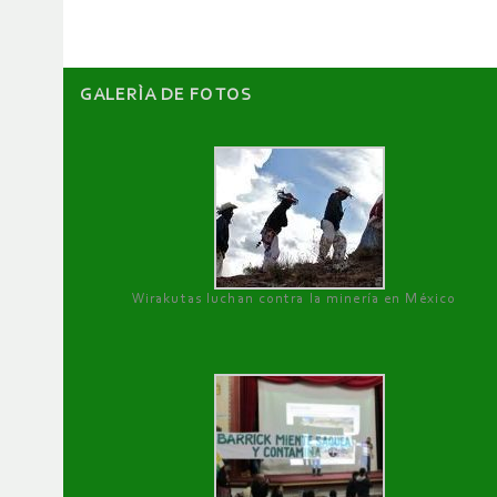
GALERÌA DE FOTOS
Wirakutas luchan contra la minería en México