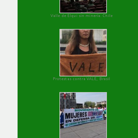
Valle de Elqui sin minería. Chile
Protestas contra VALE, Brasil