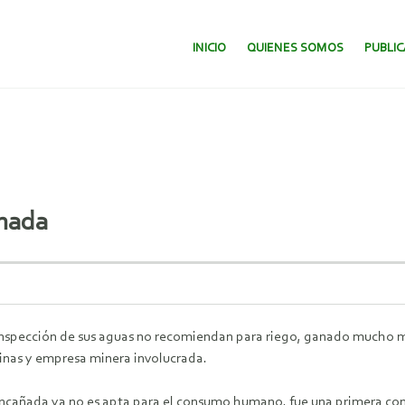
SALTAR AL CONTENIDO.
INICIO
QUIENES SOMOS
PUBLI
nada
 inspección de sus aguas no recomiendan para riego, ganado mucho 
Minas y empresa minera involucrada.
ncañada ya no es apta para el consumo humano, fue una primera concl