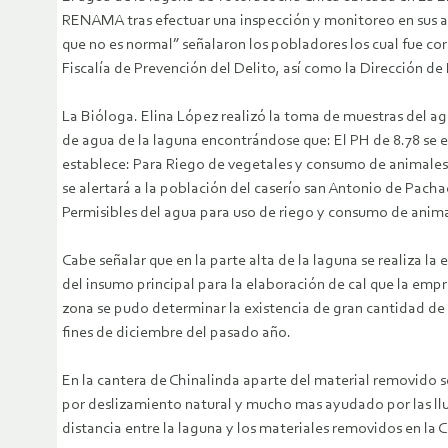
RENAMA tras efectuar una inspección y monitoreo en sus 
que no es normal” señalaron los pobladores los cual fue co
Fiscalía de Prevención del Delito, así como la Dirección d
La Bióloga. Elina López realizó la toma de muestras del ag
de agua de la laguna encontrándose que: El PH de 8.78 se 
establece: Para Riego de vegetales y consumo de animales el
se alertará a la población del caserío san Antonio de Pach
Permisibles del agua para uso de riego y consumo de anim
Cabe señalar que en la parte alta de la laguna se realiza l
del insumo principal para la elaboración de cal que la emp
zona se pudo determinar la existencia de gran cantidad de
fines de diciembre del pasado año.
En la cantera de Chinalinda aparte del material removido se
por deslizamiento natural y mucho mas ayudado por las lluv
distancia entre la laguna y los materiales removidos en la C