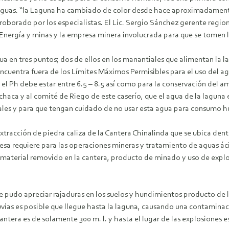
aguas. “la Laguna ha cambiado de color desde hace aproximadament
rroborado por los especialistas. El Lic. Sergio Sánchez gerente regio
e Energía y minas y la empresa minera involucrada para que se tomen 
ua en tres puntos; dos de ellos en los manantiales que alimentan la l
encuentra fuera de los Límites Máximos Permisibles para el uso del 
 Ph debe estar entre 6.5 – 8.5 así como para la conservación del amb
achaca y al comité de Riego de este caserío, que el agua de la lagun
ales y para que tengan cuidado de no usar esta agua para consumo 
a extracción de piedra caliza de la Cantera Chinalinda que se ubica 
resa requiere para las operaciones mineras y tratamiento de aguas ác
 material removido en la cantera, producto de minado y uso de explos
 pudo apreciar rajaduras en los suelos y hundimientos producto de la
ias es posible que llegue hasta la laguna, causando una contaminació
antera es de solamente 300 m. l. y hasta el lugar de las explosiones 