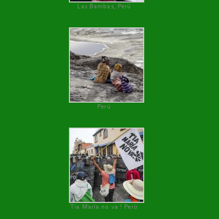
Las Bambas, Perú
Perú
Tía María no va ! Perú