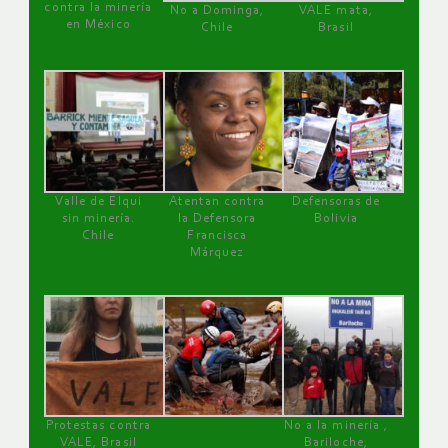
contra la minería
No a Dominga,
VALE mata,
en México
Chile
Brasil
Valle de Elqui
Atentan contra
Defensoras de
sin minería.
la Defensora
Bolivia
Chile
Francisca
Márquez
Protestas contra
No a la minería ,
VALE, Brasil
Bariloche,