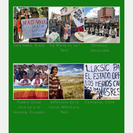
Vale mata, Brasil
Tía María no va !
Orinoco,
Perú
Venezuela
Pueblo Shuar
defensora de la
Caimanes, Chile
dice no a la
tierra, Melchora,
minería, Ecuador
Perú