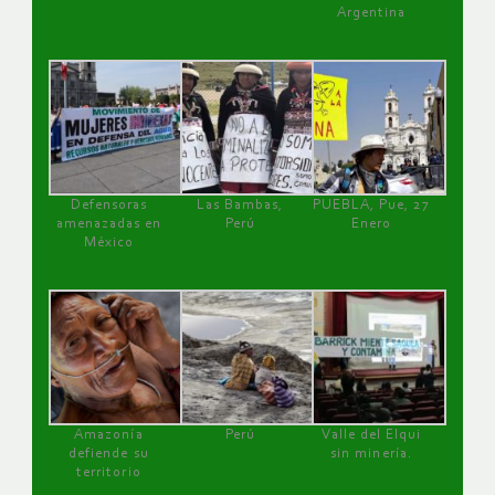
Argentina
Defensoras
Las Bambas,
PUEBLA, Pue, 27
amenazadas en
Perú
Enero
México
Amazonía
Perú
Valle del Elqui
defiende su
sin minería.
territorio