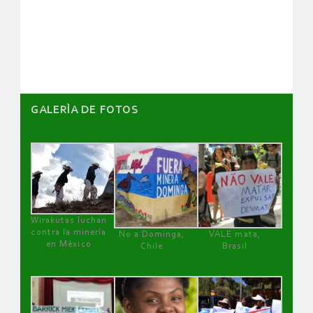
de
artículos
GALERÌA DE FOTOS
Wirakutas luchan
contra la minería
No a Dominga,
VALE mata,
en México
Chile
Brasil