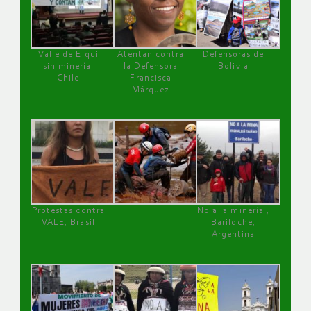
Valle de Elqui
Atentan contra
Defensoras de
sin minería.
la Defensora
Bolivia
Chile
Francisca
Márquez
Protestas contra
No a la minería ,
VALE, Brasil
Bariloche,
Argentina