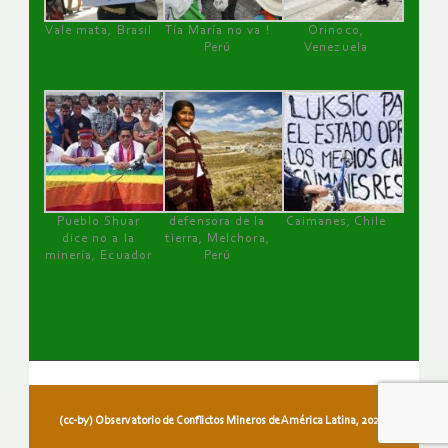
Vale mata, Brasil
Tía María no va !
Orinoco,
Perú
Venezuela
Pueblo Shuar
defensora de la
Caimanes, Chile
dice no a la
tierra, Melchora,
minería, Ecuador
Perú
(cc-by) Observatorio de Conflictos Mineros de América Latina, 2026