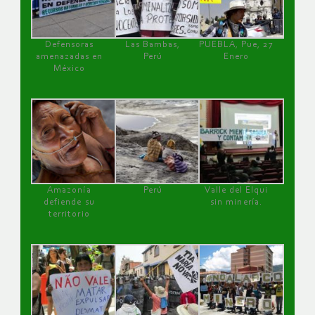
Defensoras
Las Bambas,
PUEBLA, Pue, 27
amenazadas en
Perú
Enero
México
Amazonía
Perú
Valle del Elqui
defiende su
sin minería.
territorio