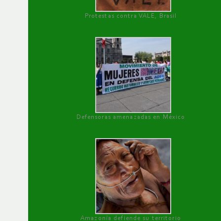
Protestas contra VALE, Brasil
Defensoras amenazadas en México
Amazonía defiende su territorio