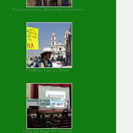
No a la minería , Bariloche, Argentina
PUEBLA, Pue, 27 Enero
Valle del Elqui sin minería.