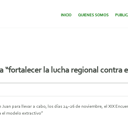
SALTAR AL CONTENIDO.
INICIO
QUIENES SOMOS
PUBLI
 “fortalecer la lucha regional contra 
an Juan para llevar a cabo, los días 24–26 de noviembre, el XIX En
ra el modelo extractivo”