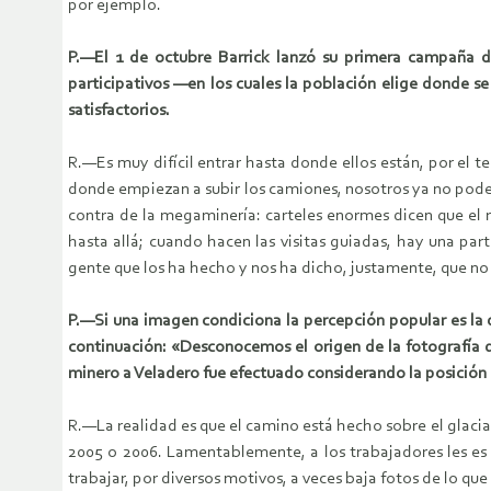
por ejemplo.
P.—El 1 de octubre Barrick lanzó su primera campaña d
participativos —en los cuales la población elige donde s
satisfactorios.
R.—Es muy difícil entrar hasta donde ellos están, por el 
donde empiezan a subir los camiones, nosotros ya no pode
contra de la megaminería: carteles enormes dicen que el 
hasta allá; cuando hacen las visitas guiadas, hay una par
gente que los ha hecho y nos ha dicho, justamente, que no 
P.—Si una imagen condiciona la percepción popular es la de
continuación: «Desconocemos el origen de la fotografía q
minero a Veladero fue efectuado considerando la posición 
R.—La realidad es que el camino está hecho sobre el glacia
2005 o 2006. Lamentablemente, a los trabajadores les es b
trabajar, por diversos motivos, a veces baja fotos de lo 