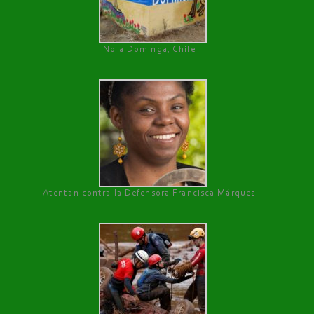
No a Dominga, Chile
Atentan contra la Defensora Francisca Márquez