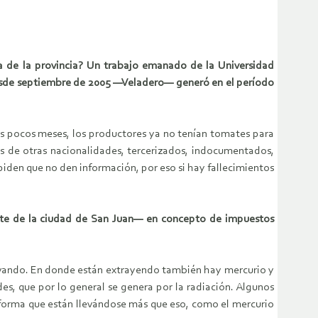
ía de la provincia? Un trabajo emanado de la Universidad
desde septiembre de 2005 —Veladero— generó en el período
os pocos meses, los productores ya no tenían tomates para
as de otras nacionalidades, tercerizados, indocumentados,
 piden que no den información, por eso si hay fallecimientos
ste de la ciudad de San Juan— en concepto de impuestos
llevando. En donde están extrayendo también hay mercurio y
des, que por lo general se genera por la radiación. Algunos
 informa que están llevándose más que eso, como el mercurio