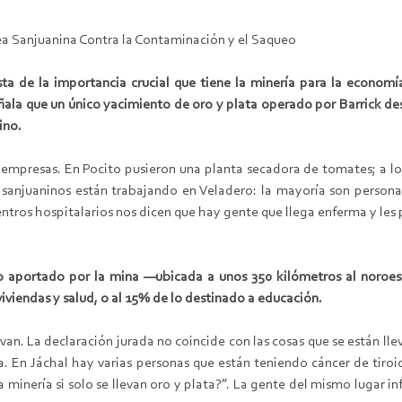
a Sanjuanina Contra la Contaminación y el Saqueo
sta de la importancia crucial que tiene la minería para la econom
ñala que un único yacimiento de oro y plata operado por Barrick 
ino.
as empresas. En Pocito pusieron una planta secadora de tomates; a l
s sanjuaninos están trabajando en Veladero: la mayoría son person
entros hospitalarios nos dicen que hay gente que llega enferma y les
o aportado por la mina —ubicada a unos 350 kilómetros al noroe
viviendas y salud, o al 15% de lo destinado a educación.
van. La declaración jurada no coincide con las cosas que se están 
a. En Jáchal hay varias personas que están teniendo cáncer de tiroi
la minería si solo se llevan oro y plata?”. La gente del mismo lugar