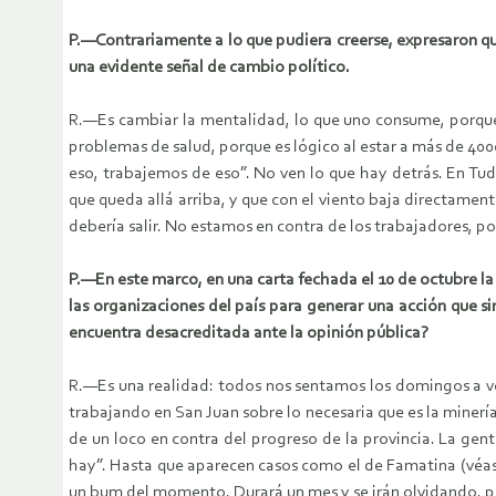
P.—Contrariamente a lo que pudiera creerse, expresaron qu
una evidente señal de cambio político.
R.—Es cambiar la mentalidad, lo que uno consume, porque 
problemas de salud, porque es lógico al estar a más de 4000
eso, trabajemos de eso”. No ven lo que hay detrás. En Tu
que queda allá arriba, y que con el viento baja directamen
debería salir. No estamos en contra de los trabajadores, po
P.—En este marco, en una carta fechada el 10 de octubre l
las organizaciones del país para generar una acción que si
encuentra desacreditada ante la opinión pública?
R.—Es una realidad: todos nos sentamos los domingos a ver
trabajando en San Juan sobre lo necesaria que es la minerí
de un loco en contra del progreso de la provincia. La ge
hay”. Hasta que aparecen casos como el de Famatina (véa
un bum del momento. Durará un mes y se irán olvidando, po