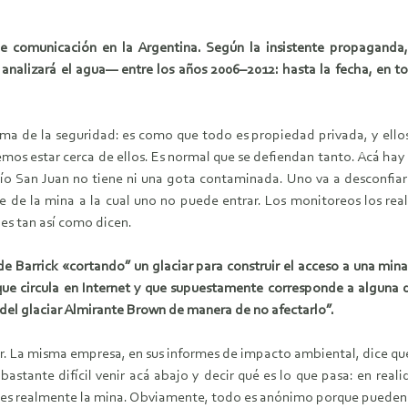
e comunicación en la Argentina. Según la insistente propagand
e analizará el agua— entre los años 2006–2012: hasta la fecha, en 
tema de la seguridad: es como que todo es propiedad privada, y ello
mos estar cerca de ellos. Es normal que se defiendan tanto. Acá ha
río San Juan no tiene ni una gota contaminada. Uno va a desconfia
te de la mina a la cual uno no puede entrar. Los monitoreos los re
es tan así como dicen.
 Barrick «cortando” un glaciar para construir el acceso a una mina.
ue circula en Internet y que supuestamente corresponde a alguna d
del glaciar Almirante Brown de manera de no afectarlo”.
r. La misma empresa, en sus informes de impacto ambiental, dice que s
astante difícil venir acá abajo y decir qué es lo que pasa: en rea
que es realmente la mina. Obviamente, todo es anónimo porque pueden