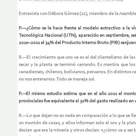
Entrevista con Débora Gómez (22), miembro de la Asamble
P.—¿Cómo se le hace frente al modelo extractivo a la vi
Tecnológica Nacional (UTN), aparecido en septiembre, se
2010–2011 el 34% del Producto Interno Bruto (PIB) sanjuan
R.—El crecimiento que uno ve es el del clientelismo de l
secar y la planta se terminó cerrando. Es mentira que lo
canadienses, chilenos, bolivianos, peruanos. En distintos c
no nos enteramos. Todo se maneja así.
P.—El mismo estudio estima que en el año 2011 el mont
provinciales fue equivalente al 32% del gasto realizado en 
R.—Lo que dejan no es nada en comparación a lo que se lle
un montón de cosas, y ellos informan solo el oro y la plat
decían que era la minería y otros decían: «¿cómo va a ser 