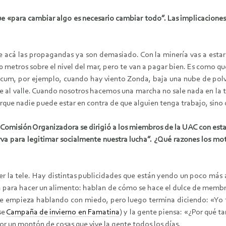
e «para cambiar algo es necesario cambiar todo”. Las implicaciones d
acá las propagandas ya son demasiado. Con la minería vas a estar q
 metros sobre el nivel del mar, pero te van a pagar bien. Es como qu
dcum, por ejemplo, cuando hay viento Zonda, baja una nube de polv
te al valle. Cuando nosotros hacemos una marcha no sale nada en la t
rque nadie puede estar en contra de que alguien tenga trabajo, sino 
a Comisión Organizadora se dirigió a los miembros de la UAC con est
rva para legitimar socialmente nuestra lucha”. ¿Qué razones los mot
 la tele. Hay distintas publicidades que están yendo un poco más al
a para hacer un alimento: hablan de cómo se hace el dulce de membri
nte empieza hablando con miedo, pero luego termina diciendo: «Yo 
se
Campaña de invierno en Famatina
) y la gente piensa: «¿Por qué t
r un montón de cosas que vive la gente todos los días.