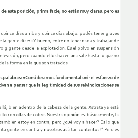
e esta posición, prima facie, no están muy claras, pero es
uince días arriba y quince días abajo: podés tener graves
e la gente dice: «Y bueno, entre no tener nada y trabajar de
o gigante desde la explotación. Es el polvo en suspensión
elevisión, pero cuando ellos hacen una sale hasta lo que no
de la forma en la que son tratados.
as palabras: «Consideramos fundamental unir el esfuerzo de
ivan a pensar que la legitimidad de sus reivindicaciones se
lá, bien adentro de la cabeza de la gente. Xstrata ya está
llo con ollas de cobre. Nuestra opinión es, básicamente, la
también estoy en contra, pero ¿qué voy a hacer? Es lo que
anta gente en contra y nosotros acá tan contentos?” Pero es