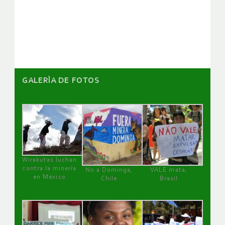
de
artículos
GALERÌA DE FOTOS
Wirakutas luchan
contra la minería
No a Dominga,
VALE mata,
en México
Chile
Brasil