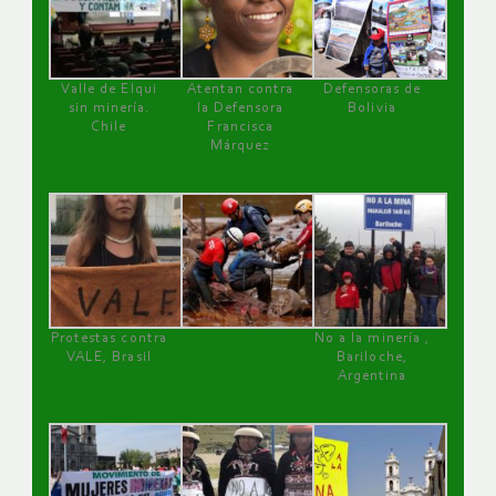
Valle de Elqui
Atentan contra
Defensoras de
sin minería.
la Defensora
Bolivia
Chile
Francisca
Márquez
Protestas contra
No a la minería ,
VALE, Brasil
Bariloche,
Argentina