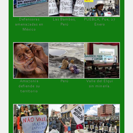
Defensoras
Las Bambas,
PUEBLA, Pue, 27
amenazadas en
Perú
Enero
México
Amazonía
Perú
Valle del Elqui
defiende su
sin minería.
territorio