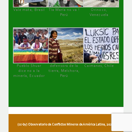
Vale mata, Brasil
Tía María no va !
Orinoco,
Perú
Venezuela
Pueblo Shuar
defensora de la
Caimanes, Chile
dice no a la
tierra, Melchora,
minería, Ecuador
Perú
(cc-by) Observatorio de Conflictos Mineros de América Latina, 2026