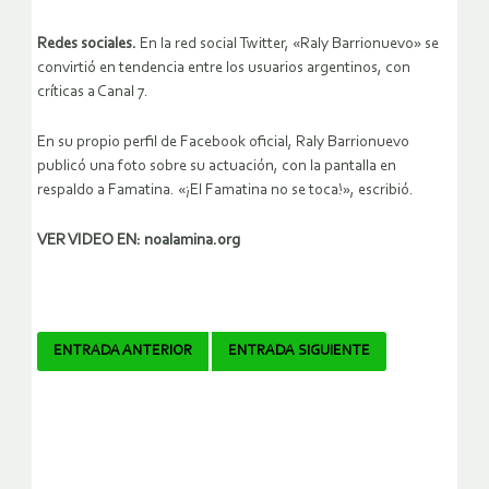
Redes sociales.
En la red social Twitter, «Raly Barrionuevo» se
convirtió en tendencia entre los usuarios argentinos, con
críticas a Canal 7.
En su propio perfil de Facebook oficial, Raly Barrionuevo
publicó una foto sobre su actuación, con la pantalla en
respaldo a Famatina. «¡El Famatina no se toca!», escribió.
VER VIDEO EN: noalamina.org
Navegador
ENTRADA ANTERIOR
ENTRADA SIGUIENTE
de
artículos