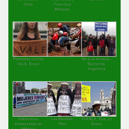
Chile
Francisca
Márquez
Protestas contra
No a la minería ,
VALE, Brasil
Bariloche,
Argentina
Defensoras
Las Bambas,
PUEBLA, Pue, 27
amenazadas en
Perú
Enero
México