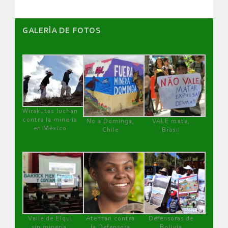
GALERÌA DE FOTOS
Wirakutas luchan
contra la minería
No a Dominga,
VALE mata,
en México
Chile
Brasil
Valle de Elqui
Atentan contra
Defensoras de
sin minería.
la Defensora
Bolivia