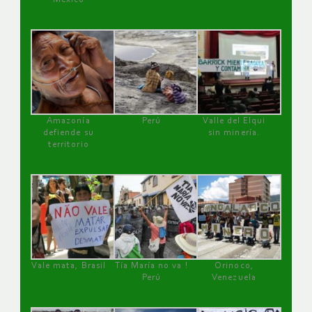
Amazonía
Perú
Valle del Elqui
defiende su
sin minería.
territorio
Vale mata, Brasil
Tía María no va !
Orinoco,
Perú
Venezuela