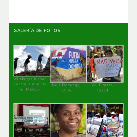
artículos
GALERÌA DE FOTOS
Wirakutas luchan
contra la minería
No a Dominga,
VALE mata,
en México
Chile
Brasil