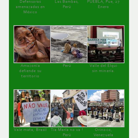
Defensoras
Las Bambas,
PUEBLA, Pue, 27
amenazadas en
Perú
Enero
México
Amazonía
Perú
Valle del Elqui
defiende su
sin minería.
territorio
Vale mata, Brasil
Tía María no va !
Orinoco,
Perú
Venezuela