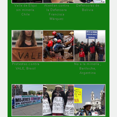
Valle de Elqui
Atentan contra
Defensoras de
sin minería.
la Defensora
Bolivia
Chile
Francisca
Márquez
Protestas contra
No a la minería ,
VALE, Brasil
Bariloche,
Argentina