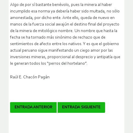
Algo de por sí bastante benévolo, pues la minera al haber
incumplido esa norma ya debería haber sido multada, no sólo
amonestada, por dicho ente. Ante ello, queda de nuevo en
manos de la fuerza social awajún el destino final del proyecto
de la minera de mitológico nombre. Un nombre que hasta la
fecha se ha tornado más sinónimo de rechazo que de
sentimientos de afecto entre los nativos. Y es que el gobierno
actual peruano sigue manifestando un ciego amor por las
inversiones mineras, proporcional al desprecio y antipatía que
le generan todos los “perros del hortelano”.
Raúl E. Chacón Pagán
Navegador
ENTRADA ANTERIOR
ENTRADA SIGUIENTE
de