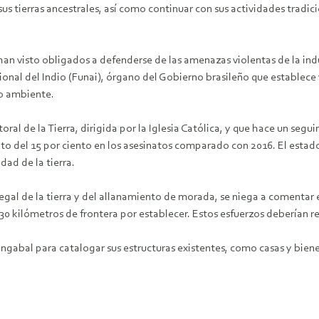
us tierras ancestrales, así como continuar con sus actividades tradic
 han visto obligados a defenderse de las amenazas violentas de la in
onal del Indio (Funai), órgano del Gobierno brasileño que establece 
io ambiente.
oral de la Tierra, dirigida por la Iglesia Católica, y que hace un segu
nto del 15 por ciento en los asesinatos comparado con 2016. El estad
dad de la tierra.
ilegal de la tierra y del allanamiento de morada, se niega a comentar
30 kilómetros de frontera por establecer. Estos esfuerzos deberían r
bal para catalogar sus estructuras existentes, como casas y bienes,