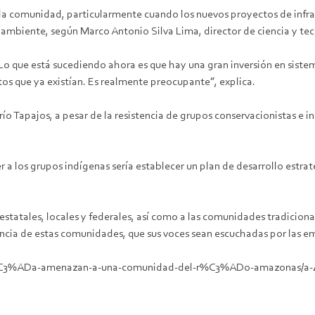
e la comunidad, particularmente cuando los nuevos proyectos de infr
o ambiente, según Marco Antonio Silva Lima, director de ciencia y t
«Lo que está sucediendo ahora es que hay una gran inversión en siste
tos que ya existían. Es realmente preocupante”, explica.
 río Tapajos, a pesar de la resistencia de grupos conservacionistas e 
 a los grupos indígenas sería establecer un plan de desarrollo estra
 estatales, locales y federales, así como a las comunidades tradicion
encia de estas comunidades, que sus voces sean escuchadas por las e
ner%C3%ADa-amenazan-a-una-comunidad-del-r%C3%ADo-amazonas/a-