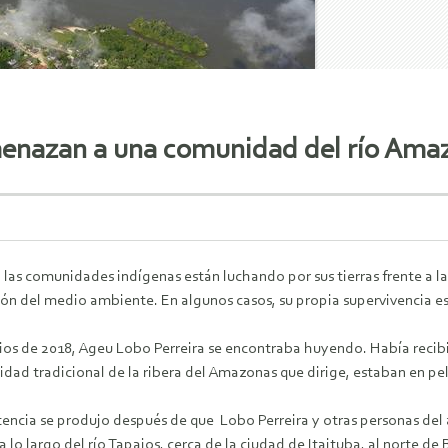
 amenazan a una comunidad del río Ama
, las comunidades indígenas están luchando por sus tierras frente a l
ión del medio ambiente. En algunos casos, su propia supervivencia es
ios de 2018, Ageu Lobo Perreira se encontraba huyendo. Había recibi
dad tradicional de la ribera del Amazonas que dirige, estaban en pel
tencia se produjo después de que Lobo Perreira y otras personas d
a lo largo del río Tapajos, cerca de la ciudad de Itaituba, al norte de 