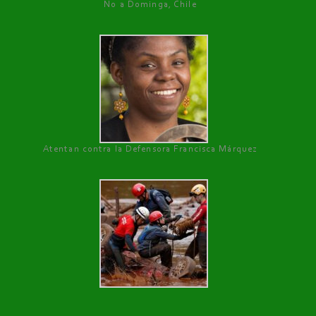
No a Dominga, Chile
Atentan contra la Defensora Francisca Márquez