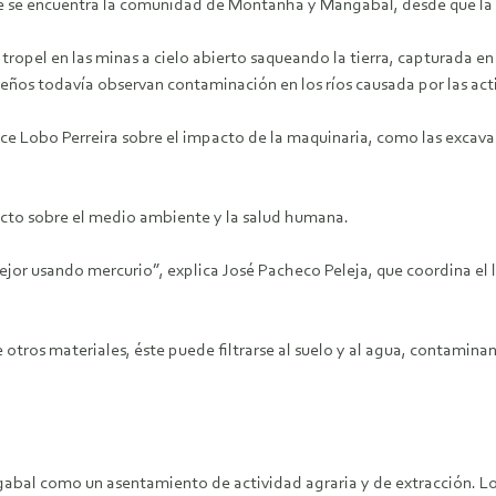
e se encuentra la comunidad de Montanha y Mangabal, desde que la fie
tropel en las minas a cielo abierto saqueando la tierra, capturada 
areños todavía observan contaminación en los ríos causada por las ac
e Lobo Perreira sobre el impacto de la maquinaria, como las excavado
pacto sobre el medio ambiente y la salud humana.
ejor usando mercurio”, explica José Pacheco Peleja, que coordina el
 otros materiales, éste puede filtrarse al suelo y al agua, contamina
bal como un asentamiento de actividad agraria y de extracción. L