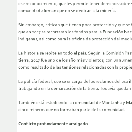
ese reconocimiento, que les permite tener derechos sobre s
comunidad afirman que no se dedican a la minería.
Sin embargo, critican que tienen poca protección y que se
que en 2017 se recortaran los fondos para la Fundación Naci
indígenas, así como para la oficina de protección del med
La historia se repite en todo el país. Según la Comisión Past
tierra, 2017 fue uno de los año más violentos, con un aume
como resultado de las tensiones relacionadas con la propie
La policía federal, que se encarga de los reclamos del uso 
trabajando en la demarcación de la tierra. Todavía quedan 
También está estudiando la comunidad de Montanha y Manga
cinco mineros que no formaban parte de la comunidad.
Conflicto profundamente arraigado