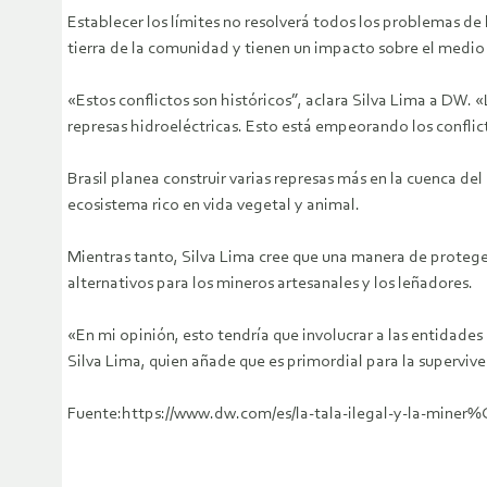
Establecer los límites no resolverá todos los problemas d
tierra de la comunidad y tienen un impacto sobre el medi
«Estos conflictos son históricos”, aclara Silva Lima a DW. 
represas hidroeléctricas. Esto está empeorando los conflic
Brasil planea construir varias represas más en la cuenca del
ecosistema rico en vida vegetal y animal.
Mientras tanto, Silva Lima cree que una manera de proteger
alternativos para los mineros artesanales y los leñadores.
«En mi opinión, esto tendría que involucrar a las entidades
Silva Lima, quien añade que es primordial para la superviv
Fuente:https://www.dw.com/es/la-tala-ilegal-y-la-mi