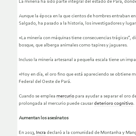
La minería ha sido parte integral del estado de Pará, dond
Aunque la época en la que cientos de hombres entraban en 
Salgado, ha pasado a la historia, los investigadores y lug
«La minería con máquinas tiene consecuencias trágicas”, dic
bosque, que alberga animales como tapires y jaguares.
Incluso la minería artesanal a pequeña escala tiene un im
«Hoy en día, el oro fino que está apareciendo se obtiene m
Federal del Oeste de Pará.
Cuando se emplea
mercurio
para ayudar a separar el oro de
prolongada al mercurio puede causar
deterioro cognitivo
.
Aumentan los asesinatos
En 2013,
Incra
declaró a la comunidad de Montanha y Manga