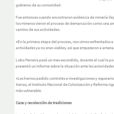
gobierno de su comunidad.
Fue entonces cuando encontraron evidencia de minería ilega
los mineros vieron el proceso de demarcación como una ame
camino de sus actividades.
«En la primera etapa del proceso, nos vimos enfrentados a 
actividades ya no eran viables, así que empezaron a amena
Lobo Perreira pasó un mes escondido, durante el cual la po
presentó un informe sobre la situación ante las autoridade
«Les hemos pedido controles e investigaciones y esperamos
tierras, el Instituto Nacional de Colonización y Reforma Ag
más vulnerable.
Caza y recolección de tradiciones