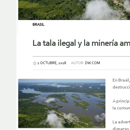
BRASIL
La tala ilegal y la minería
2 OCTUBRE, 2018
AUTOR:
DW.COM
En Brasil
destrucc
A princip
la comuni
La adver
disperso 