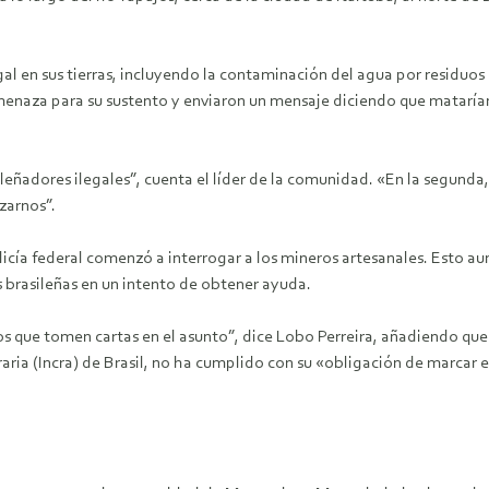
l en sus tierras, incluyendo la contaminación del agua por residuos
naza para su sustento y enviaron un mensaje diciendo que matarían a
leñadores ilegales”, cuenta el líder de la comunidad. «En la segunda,
zarnos”.
licía federal comenzó a interrogar a los mineros artesanales. Esto au
s brasileñas en un intento de obtener ayuda.
 que tomen cartas en el asunto”, dice Lobo Perreira, añadiendo que
raria (Incra) de Brasil, no ha cumplido con su «obligación de marcar e