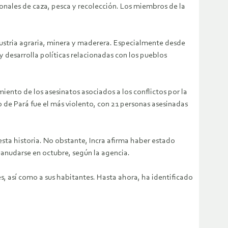
ionales de caza, pesca y recolección. Los miembros de la
dustria agraria, minera y maderera. Especialmente desde
y desarrolla políticas relacionadas con los pueblos
imiento de los asesinatos asociados a los conflictos por la
o de Pará fue el más violento, con 21 personas asesinadas
 esta historia. No obstante, Incra afirma haber estado
eanudarse en octubre, según la agencia.
 así como a sus habitantes. Hasta ahora, ha identificado