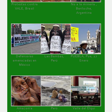
Protestas contra
No a la minería ,
VALE, Brasil
Bariloche,
Argentina
Defensoras
Las Bambas,
PUEBLA, Pue, 27
amenazadas en
Perú
Enero
México
Amazonía
Perú
Valle del Elqui