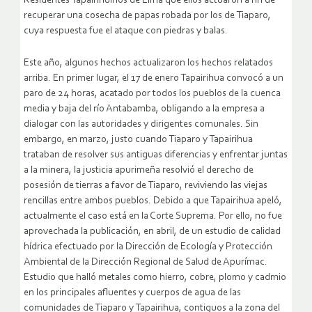
Residentes Tapairihuinos de Lima que ellos actuaron a fin de
recuperar una cosecha de papas robada por los de Tiaparo,
cuya respuesta fue el ataque con piedras y balas.
Este año, algunos hechos actualizaron los hechos relatados
arriba. En primer lugar, el 17 de enero Tapairihua convocó a un
paro de 24 horas, acatado por todos los pueblos de la cuenca
media y baja del río Antabamba, obligando a la empresa a
dialogar con las autoridades y dirigentes comunales. Sin
embargo, en marzo, justo cuando Tiaparo y Tapairihua
trataban de resolver sus antiguas diferencias y enfrentar juntas
a la minera, la justicia apurimeña resolvió el derecho de
posesión de tierras a favor de Tiaparo, reviviendo las viejas
rencillas entre ambos pueblos. Debido a que Tapairihua apeló,
actualmente el caso está en la Corte Suprema. Por ello, no fue
aprovechada la publicación, en abril, de un estudio de calidad
hídrica efectuado por la Dirección de Ecología y Protección
Ambiental de la Dirección Regional de Salud de Apurímac.
Estudio que halló metales como hierro, cobre, plomo y cadmio
en los principales afluentes y cuerpos de agua de las
comunidades de Tiaparo y Tapairihua, contiguos a la zona del