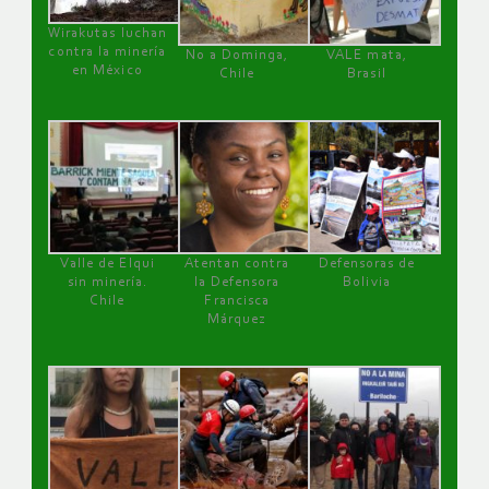
Wirakutas luchan
contra la minería
No a Dominga,
VALE mata,
en México
Chile
Brasil
Valle de Elqui
Atentan contra
Defensoras de
sin minería.
la Defensora
Bolivia
Chile
Francisca
Márquez