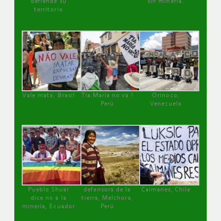
defiende su
sin minería.
territorio
Vale mata, Brasil
Tía María no va !
Orinoco,
Perú
Venezuela
Pueblo Shuar
defensora de la
Caimanes, Chile
dice no a la
tierra, Melchora,
minería, Ecuador
Perú