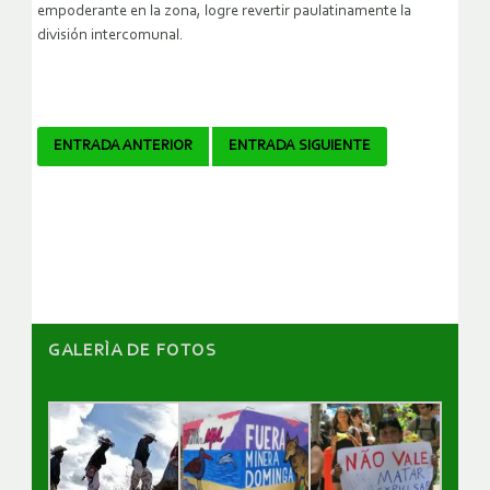
empoderante en la zona, logre revertir paulatinamente la
división intercomunal.
Navegador
ENTRADA ANTERIOR
ENTRADA SIGUIENTE
de
artículos
GALERÌA DE FOTOS