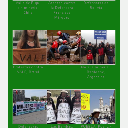
Valle de Elqui
Atentan contra
Defensoras de
sin minería.
la Defensora
Bolivia
Chile
Francisca
Márquez
Protestas contra
No a la minería ,
VALE, Brasil
Bariloche,
Argentina
Defensoras
Las Bambas,
PUEBLA, Pue, 27