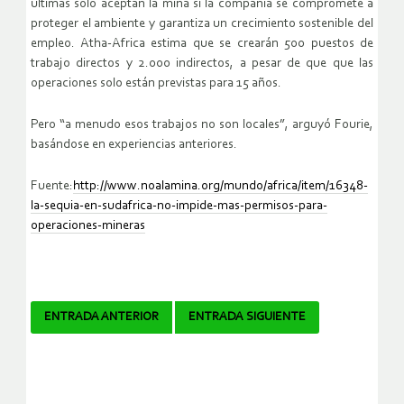
últimas solo aceptan la mina si la compañía se compromete a
proteger el ambiente y garantiza un crecimiento sostenible del
empleo. Atha-Africa estima que se crearán 500 puestos de
trabajo directos y 2.000 indirectos, a pesar de que que las
operaciones solo están previstas para 15 años.
Pero “a menudo esos trabajos no son locales”, arguyó Fourie,
basándose en experiencias anteriores.
Fuente:
http://www.noalamina.org/mundo/africa/item/16348-
la-sequia-en-sudafrica-no-impide-mas-permisos-para-
operaciones-mineras
Navegador
ENTRADA ANTERIOR
ENTRADA SIGUIENTE
de
artículos