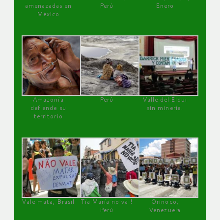
amenazadas en
Perú
Enero
México
Amazonía
Perú
Valle del Elqui
defiende su
sin minería.
territorio
Vale mata, Brasil
Tía María no va !
Orinoco,
Perú
Venezuela