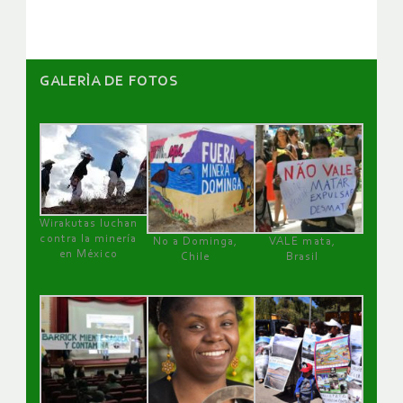
GALERÌA DE FOTOS
Wirakutas luchan
contra la minería
No a Dominga,
VALE mata,
en México
Chile
Brasil