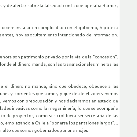
y de alertar sobre la falsedad con la que operaba Barrick,
 quiere instalar en complicidad con el gobierno, hipoteca
de antes, hoy es ocultamiento intencionado de información,
hora son patrimonio privado por la vía de la “concesión”,
onde el dinero manda, son las transnacionales mineras las
nde el dinero no manda, sino que obedece, obedece a las
munes y corrientes que somos, y que desde el 2001 venimos
ada, vemos con preocupación y nos declaramos en estado de
ividades invasivas como la megaminería; lo que se acompaña
 de proyectos, como si su rol fuera ser secretaria de las
ino, emplazando a Chile a “ponerse los pantalones largos”…
 por alto que somos gobernados por una mujer.