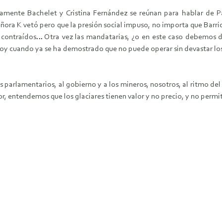
evamente Bachelet y Cristina Fernández se reúnan para hablar de
eñora K vetó pero que la presión social impuso, no importa que Barr
contraídos… Otra vez las mandatarias, ¿o en este caso debemos 
hoy cuando ya se ha demostrado que no puede operar sin devastar los
arlamentarios, al gobierno y a los mineros, nosotros, al ritmo del a
or, entendemos que los glaciares tienen valor y no precio, y no perm