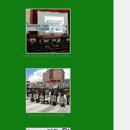
Valle del Elqui sin minería.
Orinoco, Venezuela