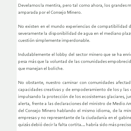
Develamos la mentira, pero tal como ahora, los grandes me
amparada por el Consejo Minero.
No existen en el mundo experiencias de compatibilidad de
severamente la disponibilidad de agua en el mediano plazo
cuestión simplemente imperdonable.
Indudablemente el lobby del sector minero que se ha enri
pesa más que la voluntad de las comunidades empobrecidas
que manejan el boliche.
No obstante, nuestro caminar con comunidades afectadas
capacidades creativas y de empoderamiento de los y las q
impulsando la protección de los ecosistemas glaciares, j
alerta, frente a las declaraciones del ministro de Medio 
del Consejo Minero hablando el mismo idioma, de la minis
empresas y no representante de la ciudadanía en el gabine
quizás debió decir la falta cortita… habría sido más preci