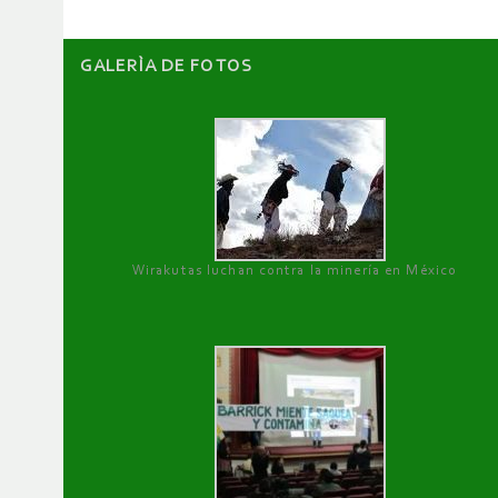
GALERÌA DE FOTOS
Wirakutas luchan contra la minería en México