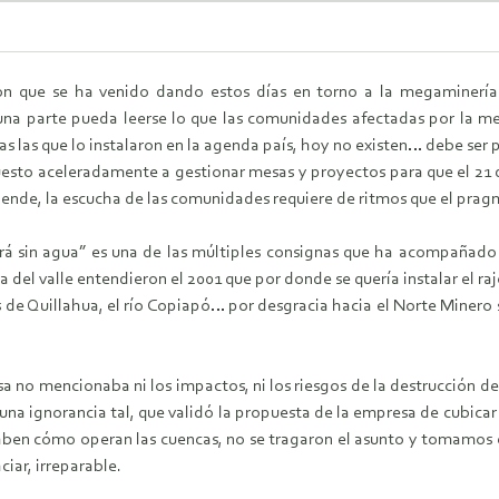
ón que se ha venido dando estos días en torno a la megaminería 
na parte pueda leerse lo que las comunidades afectadas por la me
as las que lo instalaron en la agenda país, hoy no existen… debe ser
uesto aceleradamente a gestionar mesas y proyectos para que el 21 d
iende, la escucha de las comunidades requiere de ritmos que el prag
ará sin agua” es una de las múltiples consignas que ha acompañado
a del valle entendieron el 2001 que por donde se quería instalar el ra
asis de Quillahua, el río Copiapó… por desgracia hacia el Norte Mine
a no mencionaba ni los impactos, ni los riesgos de la destrucción de
na ignorancia tal, que validó la propuesta de la empresa de cubicar y
saben cómo operan las cuencas, no se tragaron el asunto y tomamos c
ciar, irreparable.