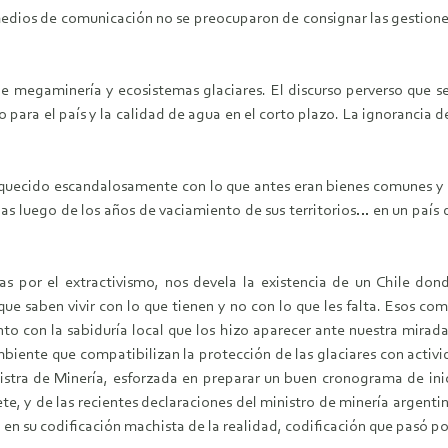
dios de comunicación no se preocuparon de consignar las gestiones 
 megaminería y ecosistemas glaciares. El discurso perverso que se
 para el país y la calidad de agua en el corto plazo. La ignorancia 
quecido escandalosamente con lo que antes eran bienes comunes y a
 luego de los años de vaciamiento de sus territorios… en un país d
 por el extractivismo, nos devela la existencia de un Chile do
ue saben vivir con lo que tienen y no con lo que les falta. Esos co
unto con la sabiduría local que los hizo aparecer ante nuestra mir
Ambiente que compatibilizan la protección de las glaciares con act
tra de Minería, esforzada en preparar un buen cronograma de inicio
te, y de las recientes declaraciones del ministro de minería argent
so en su codificación machista de la realidad, codificación que pasó