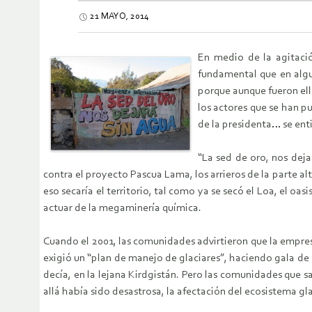
21 MAYO, 2014
En medio de la agitaci
fundamental que en algu
porque aunque fueron ell
los actores que se han p
de la presidenta… se ent
“La sed de oro, nos dej
contra el proyecto Pascua Lama, los arrieros de la parte alt
eso secaría el territorio, tal como ya se secó el Loa, el o
actuar de la megaminería química.
Cuando el 2001, las comunidades advirtieron que la empres
exigió un “plan de manejo de glaciares”, haciendo gala de u
decía, en la lejana Kirdgistán. Pero las comunidades que 
allá había sido desastrosa, la afectación del ecosistema gla