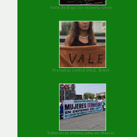
Valle de Elqui sin minería. Chile
Protestas contra VALE, Brasil
Defensoras amenazadas en México