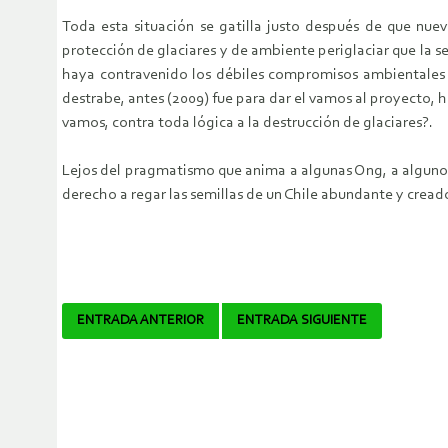
Toda esta situación se gatilla justo después de que nu
protección de glaciares y de ambiente periglaciar que la s
haya contravenido los débiles compromisos ambientales 
destrabe, antes (2009) fue para dar el vamos al proyecto, 
vamos, contra toda lógica a la destrucción de glaciares?.
Lejos del pragmatismo que anima a algunas Ong, a algunos p
derecho a regar las semillas de un Chile abundante y cread
Navegador
ENTRADA ANTERIOR
ENTRADA SIGUIENTE
de
artículos