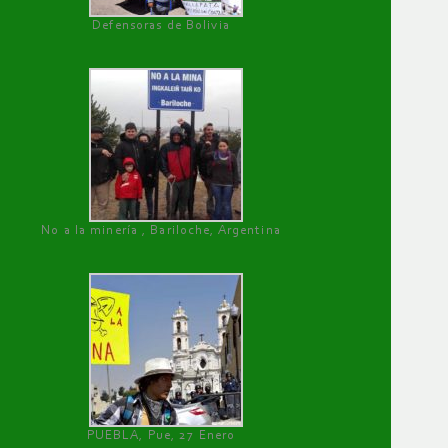
Defensoras de Bolivia
No a la minería , Bariloche, Argentina
PUEBLA, Pue, 27 Enero