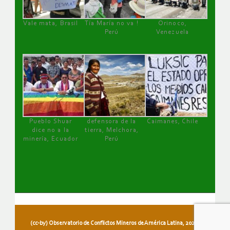
Vale mata, Brasil
Tía María no va !
Orinoco,
Perú
Venezuela
Pueblo Shuar
defensora de la
Caimanes, Chile
dice no a la
tierra, Melchora,
minería, Ecuador
Perú
(cc-by) Observatorio de Conflictos Mineros de América Latina, 2026