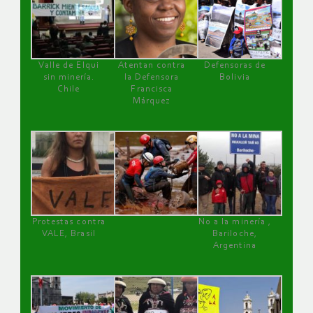
Valle de Elqui
Atentan contra
Defensoras de
sin minería.
la Defensora
Bolivia
Chile
Francisca
Márquez
Protestas contra
No a la minería ,
VALE, Brasil
Bariloche,
Argentina