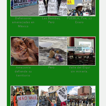
Defensoras
Las Bambas,
PUEBLA, Pue, 27
amenazadas en
Perú
Enero
México
Amazonía
Perú
Valle del Elqui
defiende su
sin minería.
territorio