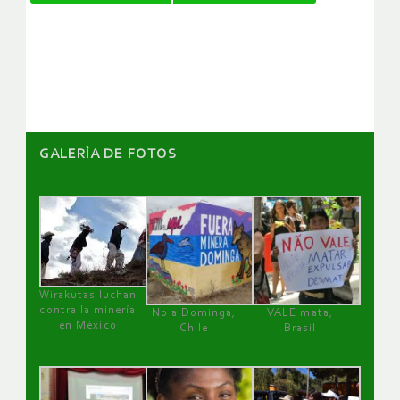
de
artículos
GALERÌA DE FOTOS
Wirakutas luchan
contra la minería
No a Dominga,
VALE mata,
en México
Chile
Brasil