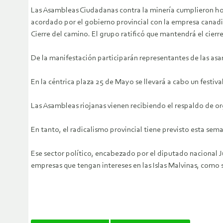
Las Asambleas Ciudadanas contra la minería cumplieron hoy 
acordado por el gobierno provincial con la empresa canadi
Cierre del camino. El grupo ratificó que mantendrá el cier
De la manifestación participarán representantes de las asamb
En la céntrica plaza 25 de Mayo se llevará a cabo un festiva
Las Asambleas riojanas vienen recibiendo el respaldo de or
En tanto, el radicalismo provincial tiene previsto esta sema
Ese sector político, encabezado por el diputado nacional J
empresas que tengan intereses en las Islas Malvinas, como se