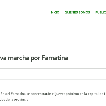
SALTAR AL CONTENIDO.
INICIO
QUIENES SOMOS
PUBLI
ueva marcha por Famatina
n del Famatina se concentrarán el jueves próximo en la capital de La
des de la provincia.