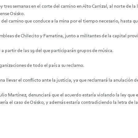
tres semanas en el corte del camino en Alto Carrizal, al norte de la
ense Osisko.
re del camino que conduce a la mina por el tiempo necesario, hasta 
leas de Chilecito y Famatina, junto a militantes de la capital provin
l a partir de las 19 del que participarán grupos de música.
ganizaciones de todo el país a su reclamo.
na llevar el conflicto ante la justicia, ya que reclamará la anulación 
ulio Martínez, denunciará que el acuerdo estaría violando la ley que
ría el caso de Osisko, y además estaría contradiciendo la letra de la