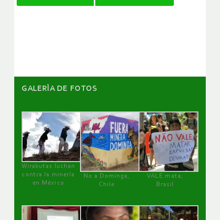
de
artículos
GALERÌA DE FOTOS
Wirakutas luchan
contra la minería
No a Dominga,
VALE mata,
en México
Chile
Brasil