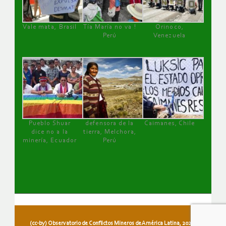
Vale mata, Brasil
Tía María no va !
Orinoco,
Perú
Venezuela
Pueblo Shuar
defensora de la
Caimanes, Chile
dice no a la
tierra, Melchora,
minería, Ecuador
Perú
(cc-by) Observatorio de Conflictos Mineros de América Latina, 2026