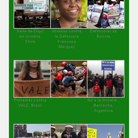
Valle de Elqui
Atentan contra
Defensoras de
sin minería.
la Defensora
Bolivia
Chile
Francisca
Márquez
Protestas contra
No a la minería ,
VALE, Brasil
Bariloche,
Argentina