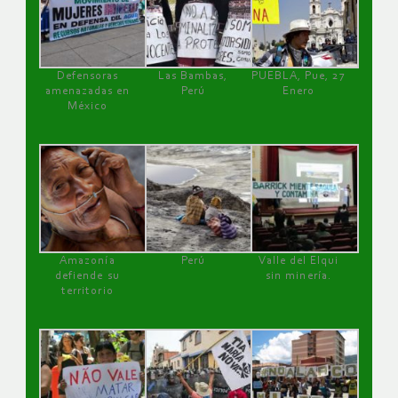
Defensoras
Las Bambas,
PUEBLA, Pue, 27
amenazadas en
Perú
Enero
México
Amazonía
Perú
Valle del Elqui
defiende su
sin minería.
territorio