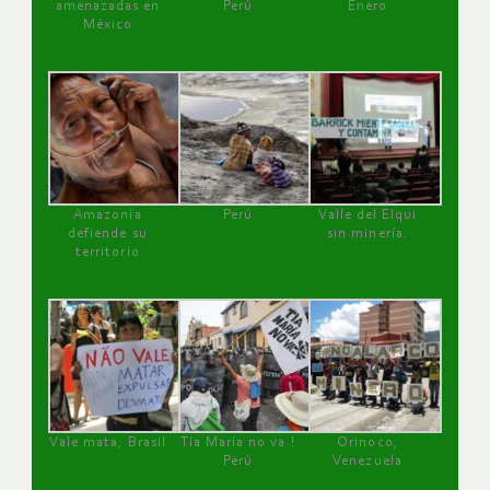
amenazadas en
Perú
Enero
México
Amazonía
Perú
Valle del Elqui
defiende su
sin minería.
territorio
Vale mata, Brasil
Tía María no va !
Orinoco,
Perú
Venezuela