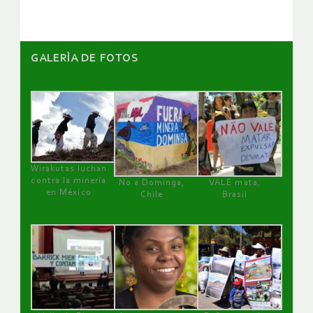
GALERÌA DE FOTOS
Wirakutas luchan
contra la minería
No a Dominga,
VALE mata,
en México
Chile
Brasil