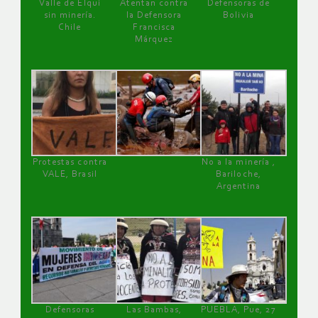
Valle de Elqui
Atentan contra
Defensoras de
sin minería.
la Defensora
Bolivia
Chile
Francisca
Márquez
Protestas contra
No a la minería ,
VALE, Brasil
Bariloche,
Argentina
Defensoras
Las Bambas,
PUEBLA, Pue, 27