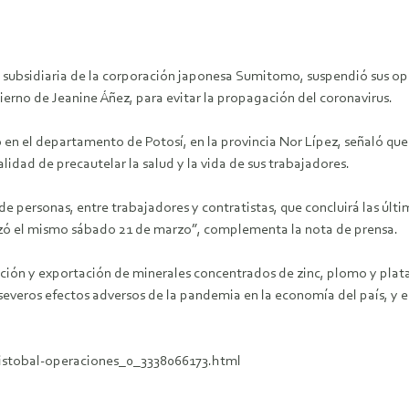
s, subsidiaria de la corporación japonesa Sumitomo, suspendió sus o
bierno de Jeanine Áñez, para evitar la propagación del coronavirus.
n el departamento de Potosí, en la provincia Nor Lípez, señaló que l
idad de precautelar la salud y la vida de sus trabajadores.
 personas, entre trabajadores y contratistas, que concluirá las últ
izó el mismo sábado 21 de marzo”, complementa la nota de prensa.
cción y exportación de minerales concentrados de zinc, plomo y plat
 severos efectos adversos de la pandemia en la economía del país, y e
ristobal-operaciones_0_3338066173.html