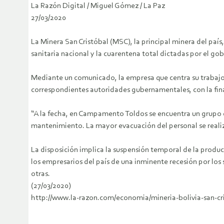
La Razón Digital / Miguel Gómez / La Paz
27/03/2020
La Minera San Cristóbal (MSC), la principal minera del paí
sanitaria nacional y la cuarentena total dictadas por el go
Mediante un comunicado, la empresa que centra su trabajo e
correspondientes autoridades gubernamentales, con la final
“A la fecha, en Campamento Toldos se encuentra un grupo de
mantenimiento. La mayor evacuación del personal se real
La disposición implica la suspensión temporal de la produ
los empresarios del país de una inminente recesión por los
otras.
(27/03/2020)
http://www.la-razon.com/economia/mineria-bolivia-san-c