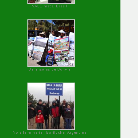
VALE mata, Brasil
Defensoras de Bolivia
No a la minería , Bariloche, Argentina