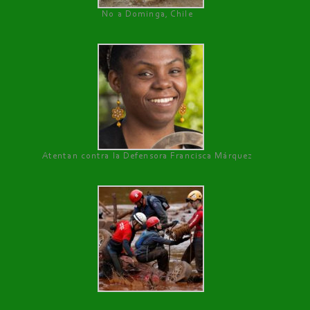
No a Dominga, Chile
Atentan contra la Defensora Francisca Márquez