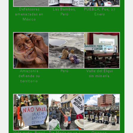
Defensoras
Las Bambas,
PUEBLA, Pue, 27
amenazadas en
Perú
Enero
México
Amazonía
Perú
Valle del Elqui
defiende su
sin minería.
territorio
Vale mata, Brasil
Tía María no va !
Orinoco,