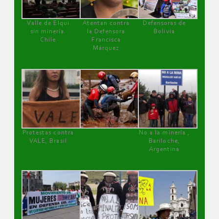
Valle de Elqui
Atentan contra
Defensoras de
sin minería.
la Defensora
Bolivia
Chile
Francisca
Márquez
Protestas contra
No a la minería ,
VALE, Brasil
Bariloche,
Argentina