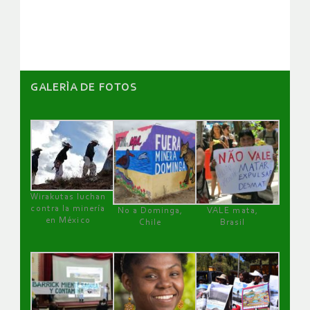
artículos
GALERÌA DE FOTOS
Wirakutas luchan
contra la minería
No a Dominga,
VALE mata,
en México
Chile
Brasil