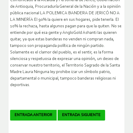
Comunicado a la Alcaldía y Personería de Jericó, Gobernación
de Antioquia, Procuraduría General de la Nación y a la opinión
pública nacional LA POLEMICA BANDERA DE JERICÓ NO A
LA MINERÍA El 90% la quiere en sus hogares, pide tenerla. El
10% la rechaza, hasta algunos pagan para que la quiten. No se
entiende por qué esa gente y AngloGold Ashanti las quieren
quitar, ya que estas banderas no venden ni compran nada,
tampoco son propaganda política de ningún partido.
Solamente es el clamor del pueblo, es el sentir, es la forma
silenciosa y respetuosa de expresar una opinión, un deseo de
conservar nuestro territorio, el Terrritorio Sagrado de la Santa
Madre Laura Ninguna ley prohibe izar un símbolo patrio,
departamental o municipal, tampoco banderas religiosas ni
deportivas.
Navegador
ENTRADA ANTERIOR
ENTRADA SIGUIENTE
de