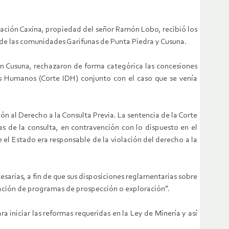
ración Caxina, propiedad del señor Ramón Lobo, recibió los
a de las comunidades Garifunas de Punta Piedra y Cusuna.
en Cusuna, rechazaron de forma categórica las concesiones
os Humanos (Corte IDH) conjunto con el caso que se venía
ón al Derecho a la Consulta Previa. La sentencia de la Corte
as de la consulta, en contravención con lo dispuesto en el
e el Estado era responsable de la violación del derecho a la
sarias, a fin de que sus disposiciones reglamentarias sobre
ización de programas de prospección o exploración”.
iniciar las reformas requeridas en la Ley de Minería y así