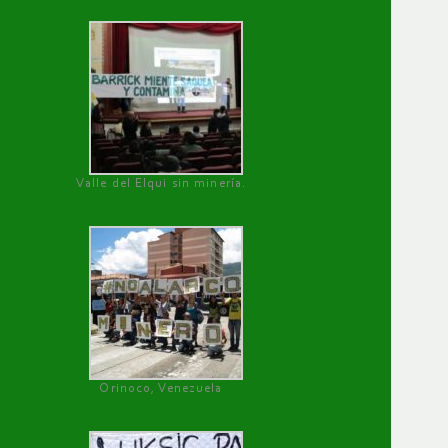
Valle del Elqui sin minería.
Orinoco, Venezuela