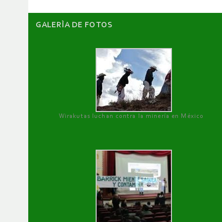
GALERÌA DE FOTOS
Wirakutas luchan contra la minería en México