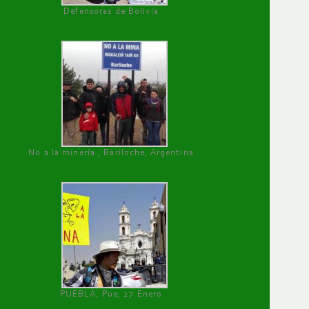
Defensoras de Bolivia
No a la minería , Bariloche, Argentina
PUEBLA, Pue, 27 Enero