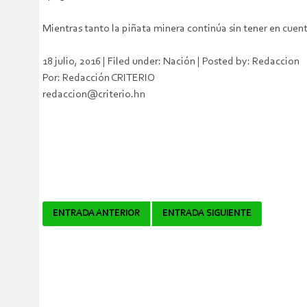
Mientras tanto la piñata minera continúa sin tener en cue
18 julio, 2016 | Filed under: Nación | Posted by: Redaccion
Por: Redacción CRITERIO
redaccion@criterio.hn
Navegador
ENTRADA ANTERIOR
ENTRADA SIGUIENTE
de
artículos