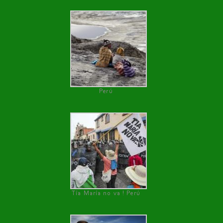
Perú
Tía María no va ! Perú