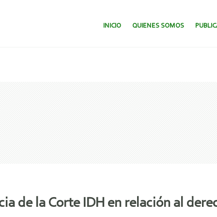
SALTAR AL CONTENIDO.
INICIO
QUIENES SOMOS
PUBLI
ia de la Corte IDH en relación al dere