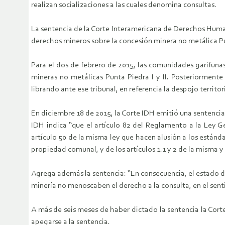
realizan socializaciones a las cuales denomina consultas.
La sentencia de la Corte Interamericana de Derechos Human
derechos mineros sobre la concesión minera no metálica Pun
Para el dos de febrero de 2015, las comunidades garifuna
mineras no metálicas Punta Piedra I y II. Posteriorment
librando ante ese tribunal, en referencia la despojo territ
En diciembre 18 de 2015, la Corte IDH emitió una sentencia 
IDH indica “que el artículo 82 del Reglamento a la Ley Ge
artículo 50 de la misma ley que hacen alusión a los estánda
propiedad comunal, y de los artículos 1.1 y 2 de la misma y 
Agrega además la sentencia: “En consecuencia, el estado de
minería no menoscaben el derecho a la consulta, en el sent
A más de seis meses de haber dictado la sentencia la Cort
apegarse a la sentencia.