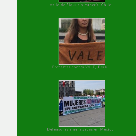
Valle de Elqui sin minería. Chile
Protestas contra VALE, Brasil
Defensoras amenazadas en México