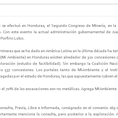
lio se efectuó en Honduras, el Segundo Congreso de Minería, en la
ía. Con este evento la actual administración gubernamental de Ju
 Porfirio Lobo.
mineras que se ha dado en América Latina en la última década ha te
 (Mi Ambiente) en Honduras existen alrededor de 310 concesiones o
loración (estudio de factibilidad). Sin embargo la Coalición N
do 537 concesiones. Los portales tanto de MiAmbiente y el In
agadas por el estado de Honduras, las que supuestamente cubren el 3
ue el 70% de las excavaciones son no metálicas. Agrega MIAmbiente q
onsulta, Previa, Libre e Informada, consignado en el convenio 169 d
iertamente menciona la consulta, pero posterior a la exploración