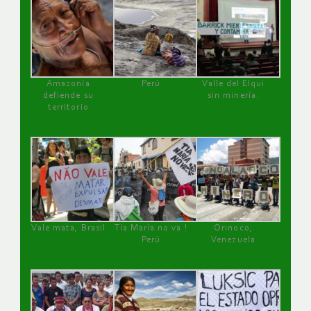
Amazonía
Perú
Valle del Elqui
defiende su
sin minería.
territorio
Vale mata, Brasil
Tía María no va !
Orinoco,
Perú
Venezuela