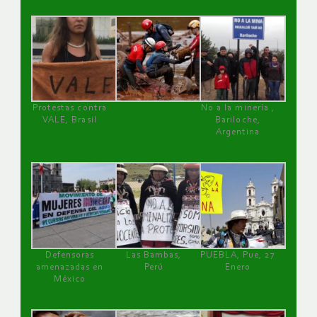
Protestas contra
No a la minería ,
VALE, Brasil
Bariloche,
Argentina
Defensoras
Las Bambas,
PUEBLA, Pue, 27
amenazadas en
Perú
Enero
México