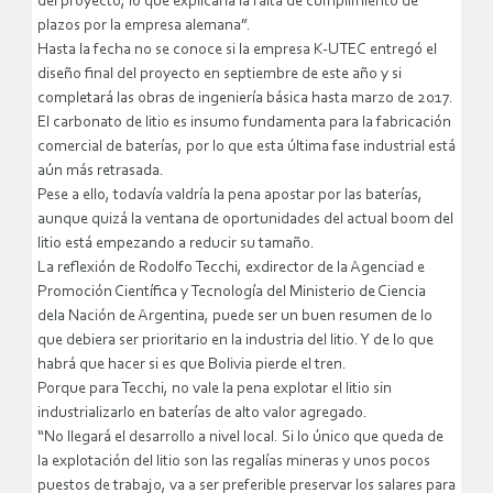
del proyecto, lo que explicaría la falta de cumplimiento de
plazos por la empresa alemana”.
Hasta la fecha no se conoce si la empresa K-UTEC entregó el
diseño final del proyecto en septiembre de este año y si
completará las obras de ingeniería básica hasta marzo de 2017.
El carbonato de litio es insumo fundamenta para la fabricación
comercial de baterías, por lo que esta última fase industrial está
aún más retrasada.
Pese a ello, todavía valdría la pena apostar por las baterías,
aunque quizá la ventana de oportunidades del actual boom del
litio está empezando a reducir su tamaño.
La reflexión de Rodolfo Tecchi, exdirector de la Agenciad e
Promoción Científica y Tecnología del Ministerio de Ciencia
dela Nación de Argentina, puede ser un buen resumen de lo
que debiera ser prioritario en la industria del litio. Y de lo que
habrá que hacer si es que Bolivia pierde el tren.
Porque para Tecchi, no vale la pena explotar el litio sin
industrializarlo en baterías de alto valor agregado.
“No llegará el desarrollo a nivel local. Si lo único que queda de
la explotación del litio son las regalías mineras y unos pocos
puestos de trabajo, va a ser preferible preservar los salares para