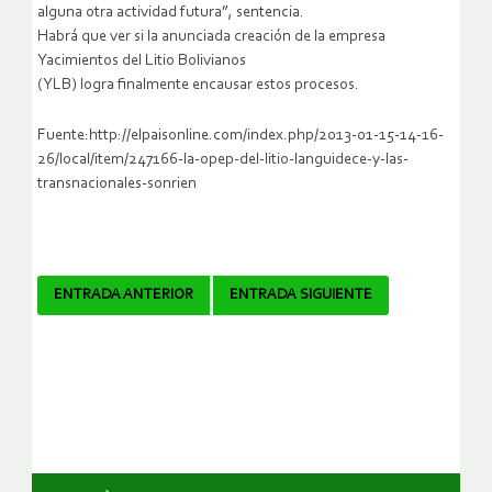
alguna otra actividad futura”, sentencia.
Habrá que ver si la anunciada creación de la empresa
Yacimientos del Litio Bolivianos
(YLB) logra finalmente encausar estos procesos.
Fuente:http://elpaisonline.com/index.php/2013-01-15-14-16-
26/local/item/247166-la-opep-del-litio-languidece-y-las-
transnacionales-sonrien
Navegador
ENTRADA ANTERIOR
ENTRADA SIGUIENTE
de
artículos