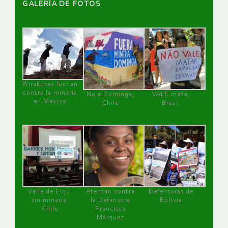
GALERÌA DE FOTOS
Wirakutas luchan
contra la minería
No a Dominga,
VALE mata,
en México
Chile
Brasil
Valle de Elqui
Atentan contra
Defensoras de
sin minería.
la Defensora
Bolivia
Chile
Francisca
Márquez