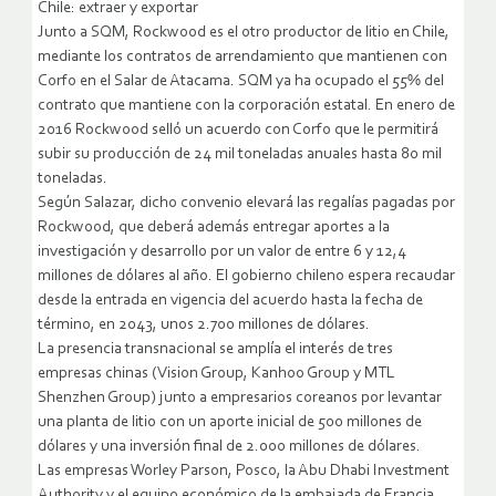
Chile: extraer y exportar
Junto a SQM, Rockwood es el otro productor de litio en Chile,
mediante los contratos de arrendamiento que mantienen con
Corfo en el Salar de Atacama. SQM ya ha ocupado el 55% del
contrato que mantiene con la corporación estatal. En enero de
2016 Rockwood selló un acuerdo con Corfo que le permitirá
subir su producción de 24 mil toneladas anuales hasta 80 mil
toneladas.
Según Salazar, dicho convenio elevará las regalías pagadas por
Rockwood, que deberá además entregar aportes a la
investigación y desarrollo por un valor de entre 6 y 12,4
millones de dólares al año. El gobierno chileno espera recaudar
desde la entrada en vigencia del acuerdo hasta la fecha de
término, en 2043, unos 2.700 millones de dólares.
La presencia transnacional se amplía el interés de tres
empresas chinas (Vision Group, Kanhoo Group y MTL
Shenzhen Group) junto a empresarios coreanos por levantar
una planta de litio con un aporte inicial de 500 millones de
dólares y una inversión final de 2.000 millones de dólares.
Las empresas Worley Parson, Posco, la Abu Dhabi Investment
Authority y el equipo económico de la embajada de Francia