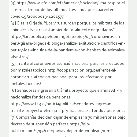
[3] https://www.efe.com/efe/america/sociedad/lima-respira-el-
aire-mas-limpio-de-los-ultimos-tres-anos-por-cuarentena-
covid-19/20000013-4201577
[4] Gisella Orjeda: “Los virus surgen porque los hábitats de los
animales silvestres están siendo totalmente degradados”
https://larepublica.pe/domingo/2020/05/03/coronavirus-en-
peru-giselle-orgeda-biologa-analiza-la-situacion-cientifica-en-
peru-y-los-vinculos-de-la-pandemia-con-habitat-de-animales-
silvestres/
[5] Frente al coronavirus atención nacional para los afectados
por metales tóxicos http://cooperaccion.org.pe/frente-al-
coronavirus-atencion-nacional-para-los-afectados-por-
metales-toxicos/
[6] Senadores ingresan a trámite proyecto que elimina AFP y
nacionaliza fondos de pensiones
https://www.t13.cl/noticia/politica/senadores-ingresan-
tramite-proyecto-elimina-afp-y-nacionaliza-fondos-pensiones
[7] Compañías deciden dejar de emplear a 70 mil personas bajo
decreto de suspensión perfecta https://ojo-
publico.com/1799/companias-dejan-de-emplear-70-mil-