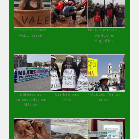
Protestas contra
No a la minería ,
VALE, Brasil
Bariloche,
Argentina
Defensoras
Las Bambas,
PUEBLA, Pue, 27
amenazadas en
Perú
Enero
México