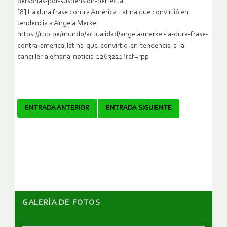
personas-por-suspension-perfecta
[8] La dura frase contra América Latina que convirtió en
tendencia a Angela Merkel
https://rpp.pe/mundo/actualidad/angela-merkel-la-dura-frase-
contra-america-latina-que-convirtio-en-tendencia-a-la-
canciller-alemana-noticia-1263221?ref=rpp
Navegador
ENTRADA ANTERIOR
ENTRADA SIGUIENTE
de
artículos
GALERÌA DE FOTOS