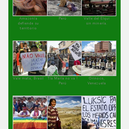
Amazonía
Perú
Valle del Elqui
defiende su
sin minería.
territorio
Vale mata, Brasil
Tía María no va !
Orinoco,
Perú
Venezuela