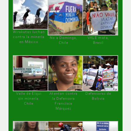
Wirakutas luchan
contra la minería
No a Dominga,
VALE mata,
en México
Chile
Brasil
Valle de Elqui
Atentan contra
Defensoras de
sin minería.
la Defensora
Bolivia
Chile
Francisca
Márquez