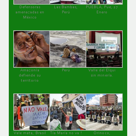
Defensoras
Las Bambas,
PUEBLA, Pue, 27
amenazadas en
Perú
Enero
México
Amazonía
Perú
Valle del Elqui
defiende su
sin minería.
territorio
Vale mata, Brasil
Tía María no va !
Orinoco,