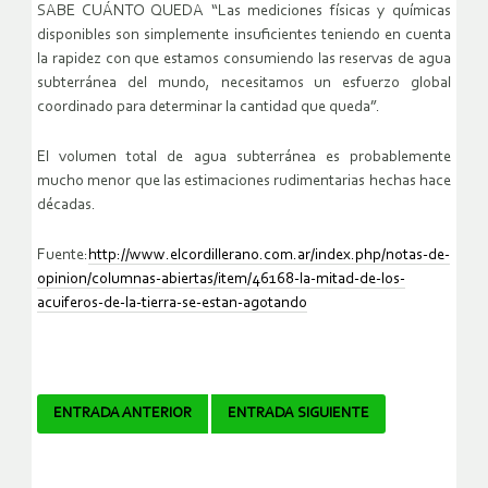
SABE CUÁNTO QUEDA “Las mediciones físicas y químicas
disponibles son simplemente insuficientes teniendo en cuenta
la rapidez con que estamos consumiendo las reservas de agua
subterránea del mundo, necesitamos un esfuerzo global
coordinado para determinar la cantidad que queda”.
El volumen total de agua subterránea es probablemente
mucho menor que las estimaciones rudimentarias hechas hace
décadas.
Fuente:
http://www.elcordillerano.com.ar/index.php/notas-de-
opinion/columnas-abiertas/item/46168-la-mitad-de-los-
acuiferos-de-la-tierra-se-estan-agotando
Navegador
ENTRADA ANTERIOR
ENTRADA SIGUIENTE
de