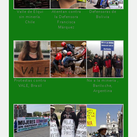
Valle de Elqui
Atentan contra
Defensoras de
sin minería.
la Defensora
Bolivia
Chile
Francisca
Márquez
Protestas contra
No a la minería ,
VALE, Brasil
Bariloche,
Argentina