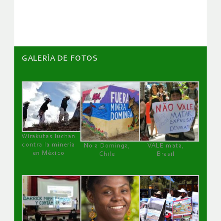
artículos
GALERÌA DE FOTOS
Wirakutas luchan
contra la minería
No a Dominga,
VALE mata,
en México
Chile
Brasil